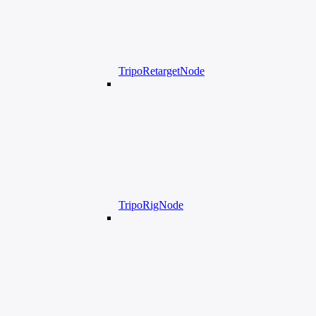
TripoRetargetNode
TripoRigNode