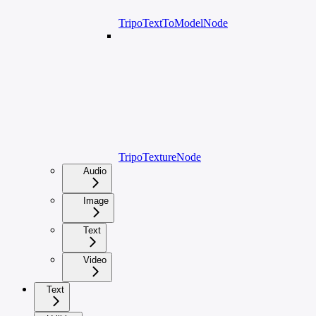
TripoTextToModelNode
TripoTextureNode
Audio
Image
Text
Video
Text