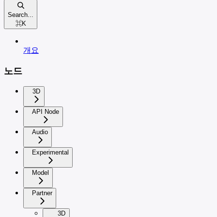
Search...
⌘
K
개요
노드
3D
API Node
Audio
Experimental
Model
Partner
3D