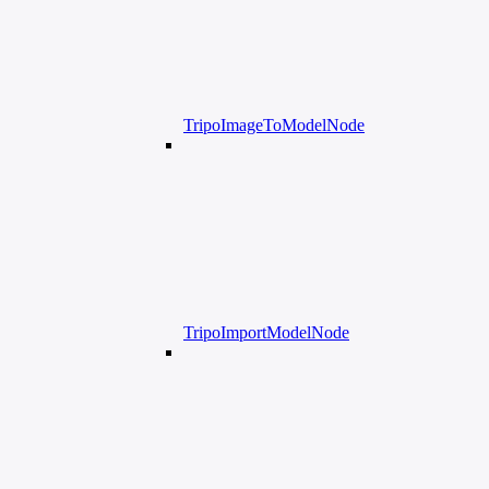
TripoImageToModelNode
TripoImportModelNode