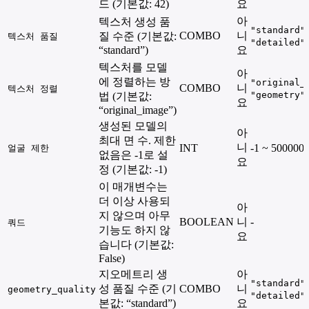
드 (기본값: 42)
요
아
텍스처 생성 품
"standard"
COMBO
니
질 수준 (기본값:
텍스처 품질
"detailed"
“standard”)
요
텍스처를 모델
아
에 정렬하는 방
"original_
COMBO
니
텍스처 정렬
"geometry"
법 (기본값:
요
“original_image”)
생성된 모델의
아
최대 면 수. 제한
니
INT
-1 ~ 500000
얼굴 제한
없음은 -1로 설
요
정 (기본값: -1)
이 매개변수는
더 이상 사용되
아
지 않으며 아무
BOOLEAN
니
-
쿼드
기능도 하지 않
요
습니다 (기본값:
False)
지오메트리 생
아
"standard"
성 품질 수준 (기
COMBO
니
geometry_quality
"detailed"
본값: “standard”)
요