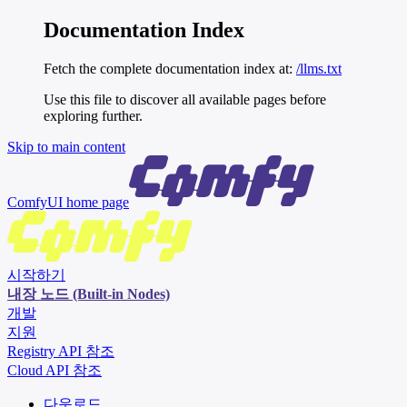
Documentation Index
Fetch the complete documentation index at:
/llms.txt
Use this file to discover all available pages before
exploring further.
Skip to main content
ComfyUI
home page
시작하기
내장 노드 (Built-in Nodes)
개발
지원
Registry API 참조
Cloud API 참조
다운로드