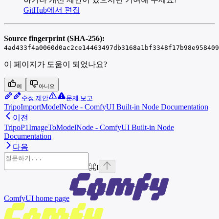
GitHub에서 편집
Source fingerprint (SHA-256):
4ad433f4a0060d0ac2ce14463497db3168a1bf3348f17b98e958409
이 페이지가 도움이 되었나요?
예
아니오
수정 제안
문제 보고
TripoImportModelNode - ComfyUI Built-in Node Documentation
이전
TripoP1ImageToModelNode - ComfyUI Built-in Node
Documentation
다음
⌘
I
ComfyUI
home page