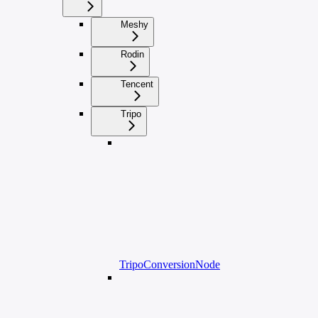
Meshy
Rodin
Tencent
Tripo
TripoConversionNode