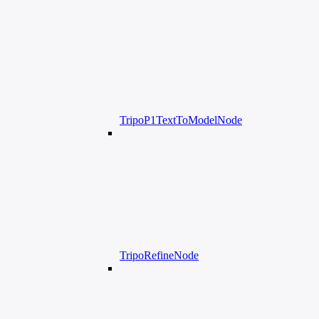
TripoP1TextToModelNode
TripoRefineNode