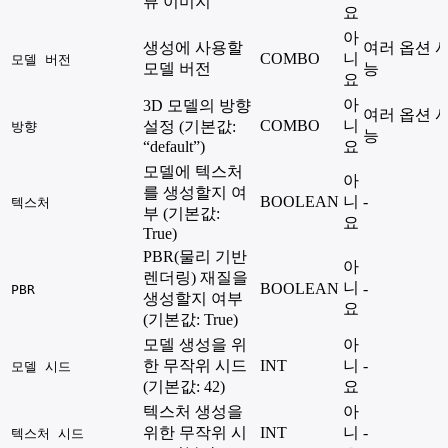
뷰 이미지
요
아
생성에 사용할
여러 옵션 
COMBO
니
모델 버전
모델 버전
능
요
아
3D 모델의 방향
여러 옵션 
COMBO
니
설정 (기본값:
방향
능
“default”)
요
모델에 텍스처
아
를 생성할지 여
BOOLEAN
니
-
텍스처
부 (기본값:
요
True)
PBR(물리 기반
아
렌더링) 재질을
니
BOOLEAN
-
PBR
생성할지 여부
요
(기본값: True)
모델 생성을 위
아
한 무작위 시드
INT
니
-
모델 시드
(기본값: 42)
요
텍스처 생성을
아
위한 무작위 시
INT
니
-
텍스처 시드