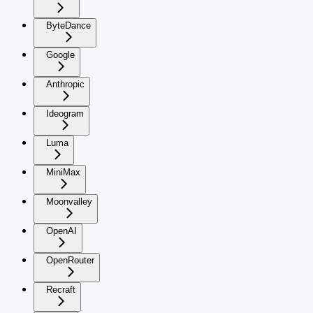
ByteDance
Google
Anthropic
Ideogram
Luma
MiniMax
Moonvalley
OpenAI
OpenRouter
Recraft