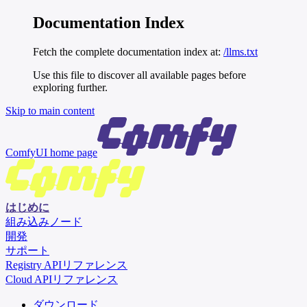
Documentation Index
Fetch the complete documentation index at:
/llms.txt
Use this file to discover all available pages before
exploring further.
Skip to main content
ComfyUI
home page
はじめに
組み込みノード
開発
サポート
Registry APIリファレンス
Cloud APIリファレンス
ダウンロード