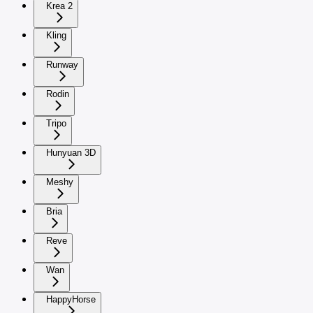
Krea 2
Kling
Runway
Rodin
Tripo
Hunyuan 3D
Meshy
Bria
Reve
Wan
HappyHorse