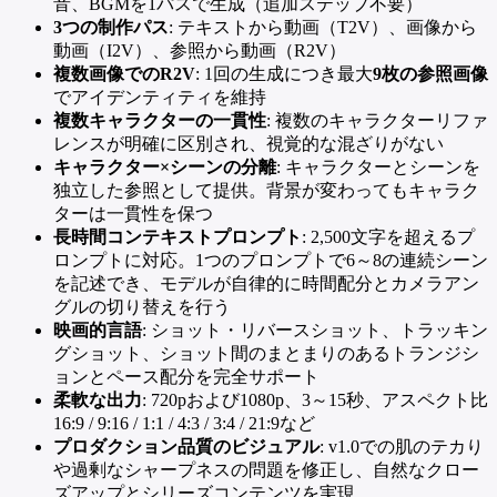
音、BGMを1パスで生成（追加ステップ不要）
3つの制作パス
: テキストから動画（T2V）、画像から
動画（I2V）、参照から動画（R2V）
複数画像でのR2V
: 1回の生成につき最大
9枚の参照画像
でアイデンティティを維持
複数キャラクターの一貫性
: 複数のキャラクターリファ
レンスが明確に区別され、視覚的な混ざりがない
キャラクター×シーンの分離
: キャラクターとシーンを
独立した参照として提供。背景が変わってもキャラク
ターは一貫性を保つ
長時間コンテキストプロンプト
: 2,500文字を超えるプ
ロンプトに対応。1つのプロンプトで6～8の連続シーン
を記述でき、モデルが自律的に時間配分とカメラアン
グルの切り替えを行う
映画的言語
: ショット・リバースショット、トラッキン
グショット、ショット間のまとまりのあるトランジシ
ョンとペース配分を完全サポート
柔軟な出力
: 720pおよび1080p、3～15秒、アスペクト比
16:9 / 9:16 / 1:1 / 4:3 / 3:4 / 21:9など
プロダクション品質のビジュアル
: v1.0での肌のテカり
や過剰なシャープネスの問題を修正し、自然なクロー
ズアップとシリーズコンテンツを実現