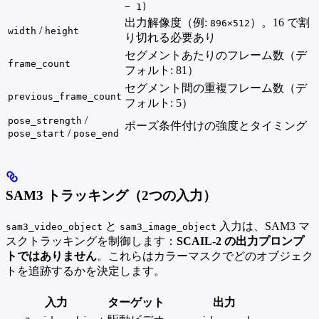
− 1)
出力解像度（例:
）。16 で割
896×512
/
width
height
り切れる必要あり
セグメントあたりのフレーム数（デ
frame_count
フォルト: 81）
セグメント間の重複フレーム数（デ
previous_frame_count
フォルト: 5）
/
pose_strength
ポーズ条件付けの強度とタイミング
/
pose_start
pose_end
SAM3 トラッキング（2つの入力）
と
入力は、SAM3 マ
sam3_video_object
sam3_image_object
スクトラッキングを制御します：
SCAIL-2 の出力プロンプ
トではありません
。これらはカラーマスクでどのオブジェク
トを追跡するかを決定します。
入力
ターゲット
出力