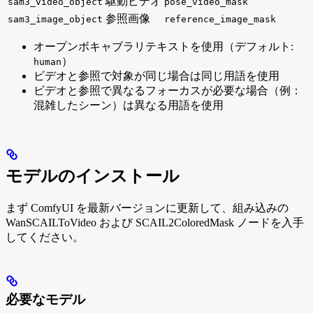
駆動ビデオ
sam3_video_object
pose_video_mask
参照画像
sam3_image_object
reference_image_mask
オープンボキャブラリテキストを使用（デフォルト:
）
human
ビデオと参照で対象が同じ場合は同じ用語を使用
ビデオと参照で異なるフォーカスが必要な場合（例：
混雑したシーン）は異なる用語を使用
モデルのインストール
まず ComfyUI を最新バージョンに更新して、組み込みの
WanSCAILToVideo および SCAIL2ColoredMask ノードを入手
してください。
必要なモデル