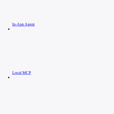
In-App Agent
Local MCP