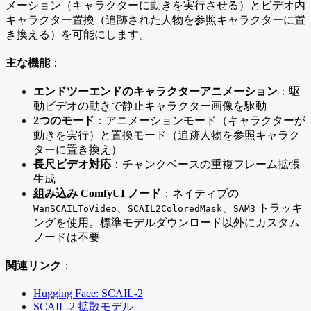
メーション（キャラクターに動きを実行させる）とビデオ内
キャラクター置換（追跡された人物を参照キャラクターに置
き換える）を可能にします。
主な機能
：
エンドツーエンドのキャラクターアニメーション
：駆
動ビデオの動きで静止キャラクター画像を駆動
2つのモード
：アニメーションモード（キャラクターが
動きを実行）と置換モード（追跡人物を参照キャラク
ターに置き換え）
長尺ビデオ対応
：チャンクベースの重複フレーム拡張
生成
組み込み ComfyUI ノード
：ネイティブの
、
、
トラッキ
WanSCAILToVideo
SCAIL2ColoredMask
SAM3
ングを使用。標準モデルダウンロード以外にカスタム
ノードは不要
関連リンク
：
Hugging Face: SCAIL-2
SCAIL-2 拡散モデル