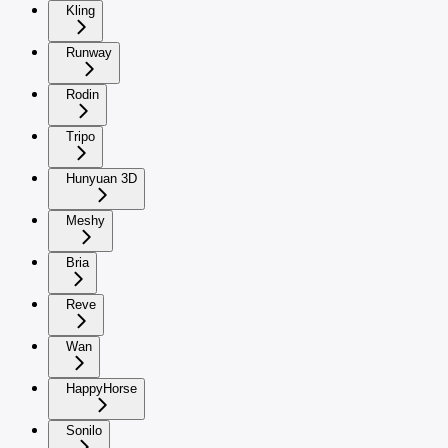
Kling
Runway
Rodin
Tripo
Hunyuan 3D
Meshy
Bria
Reve
Wan
HappyHorse
Sonilo