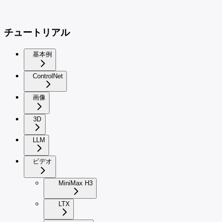
チュートリアル
基本例
ControlNet
画像
3D
LLM
ビデオ
MiniMax H3
LTX