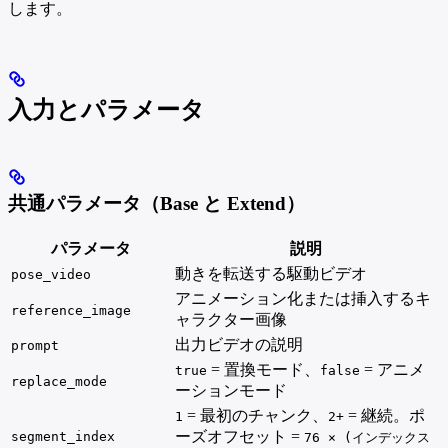
します。
入力とパラメータ
共通パラメータ（Base と Extend）
パラメータ
説明
動きを転送する駆動ビデオ
pose_video
アニメーション化または挿入するキ
reference_image
ャラクター画像
出力ビデオの説明
prompt
= 置換モード、
= アニメ
true
false
replace_mode
ーションモード
= 最初のチャンク、
= 継続。ポ
1
2+
ーズオフセット =
segment_index
76 × (インデックス