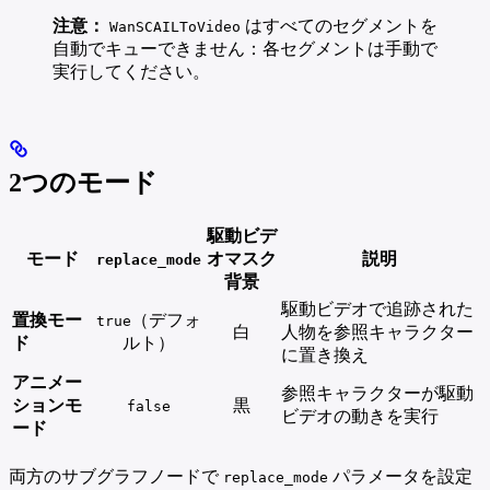
注意：
はすべてのセグメントを
WanSCAILToVideo
自動でキューできません：各セグメントは手動で
実行してください。
2つのモード
駆動ビデ
モード
オマスク
説明
replace_mode
背景
駆動ビデオで追跡された
置換モー
（デフォ
true
白
人物を参照キャラクター
ド
ルト）
に置き換え
アニメー
参照キャラクターが駆動
ションモ
黒
false
ビデオの動きを実行
ード
両方のサブグラフノードで
パラメータを設定
replace_mode