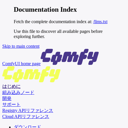
Documentation Index
Fetch the complete documentation index at:
/llms.txt
Use this file to discover all available pages before
exploring further.
Skip to main content
ComfyUI
home page
はじめに
組み込みノード
開発
サポート
Registry APIリファレンス
Cloud APIリファレンス
ダウンロード