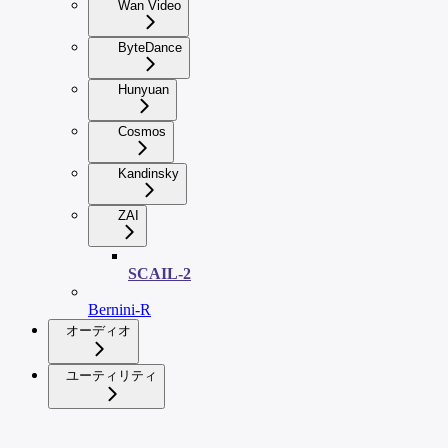
Wan Video
ByteDance
Hunyuan
Cosmos
Kandinsky
ZAI
SCAIL-2
Bernini-R
オーディオ
ユーティリティ