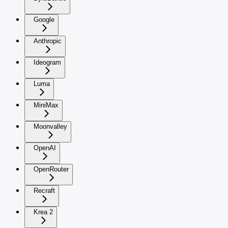
Google
Anthropic
Ideogram
Luma
MiniMax
Moonvalley
OpenAI
OpenRouter
Recraft
Krea 2