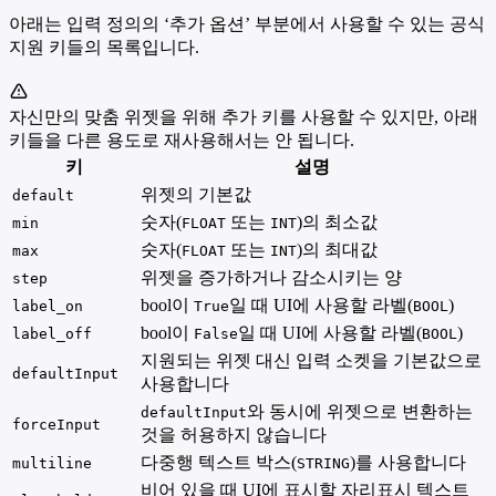
아래는 입력 정의의 ‘추가 옵션’ 부분에서 사용할 수 있는 공식
지원 키들의 목록입니다.
자신만의 맞춤 위젯을 위해 추가 키를 사용할 수 있지만, 아래
키들을 다른 용도로 재사용해서는 안 됩니다.
키
설명
위젯의 기본값
default
숫자(
또는
)의 최소값
min
FLOAT
INT
숫자(
또는
)의 최대값
max
FLOAT
INT
위젯을 증가하거나 감소시키는 양
step
bool이
일 때 UI에 사용할 라벨(
)
label_on
True
BOOL
bool이
일 때 UI에 사용할 라벨(
)
label_off
False
BOOL
지원되는 위젯 대신 입력 소켓을 기본값으로
defaultInput
사용합니다
와 동시에 위젯으로 변환하는
defaultInput
forceInput
것을 허용하지 않습니다
다중행 텍스트 박스(
)를 사용합니다
multiline
STRING
비어 있을 때 UI에 표시할 자리표시 텍스트