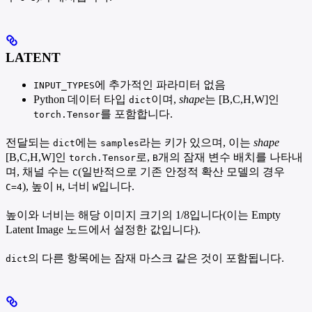
LATENT
에 추가적인 파라미터 없음
INPUT_TYPES
Python 데이터 타입
이며,
shape
는 [B,C,H,W]인
dict
를 포함합니다.
torch.Tensor
전달되는
에는
라는 키가 있으며, 이는
shape
dict
samples
[B,C,H,W]인
로,
개의 잠재 변수 배치를 나타내
torch.Tensor
B
며, 채널 수는
(일반적으로 기존 안정적 확산 모델의 경우
C
), 높이
, 너비
입니다.
C=4
H
W
높이와 너비는 해당 이미지 크기의 1/8입니다(이는 Empty
Latent Image 노드에서 설정한 값입니다).
의 다른 항목에는 잠재 마스크 같은 것이 포함됩니다.
dict