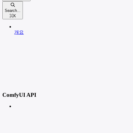
Search...
⌘
K
개요
ComfyUI API