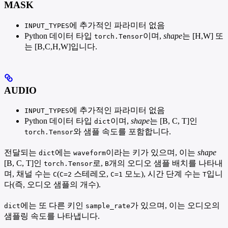
MASK
에 추가적인 파라미터 없음
INPUT_TYPES
Python 데이터 타입
이며,
shape
는 [H,W] 또
torch.Tensor
는 [B,C,H,W]입니다.
AUDIO
에 추가적인 파라미터 없음
INPUT_TYPES
Python 데이터 타입
이며,
shape
는 [B, C, T]인
dict
와 샘플 속도를 포함합니다.
torch.Tensor
전달되는
에는
이라는 키가 있으며, 이는
shape
dict
waveform
[B, C, T]인
로,
개의 오디오 샘플 배치를 나타내
torch.Tensor
B
며, 채널 수는
(
스테레오,
모노), 시간 단계 수는
입니
C
C=2
C=1
T
다(즉, 오디오 샘플의 개수).
에는 또 다른 키인
가 있으며, 이는 오디오의
dict
sample_rate
샘플링 속도를 나타냅니다.