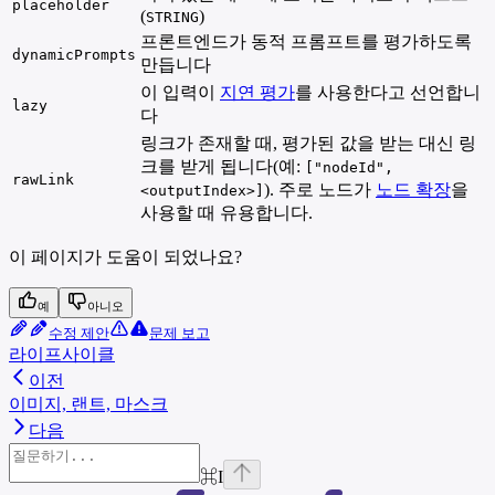
placeholder
(
)
STRING
프론트엔드가 동적 프롬프트를 평가하도록
dynamicPrompts
만듭니다
이 입력이
지연 평가
를 사용한다고 선언합니
lazy
다
링크가 존재할 때, 평가된 값을 받는 대신 링
크를 받게 됩니다(예:
["nodeId",
rawLink
). 주로 노드가
노드 확장
을
<outputIndex>]
사용할 때 유용합니다.
이 페이지가 도움이 되었나요?
예
아니오
수정 제안
문제 보고
라이프사이클
이전
이미지, 랜트, 마스크
다음
⌘
I