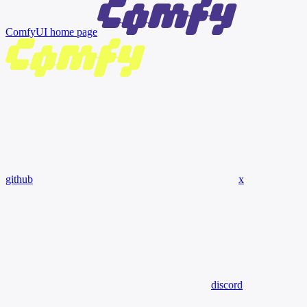
ComfyUI
home page
github
x
discord