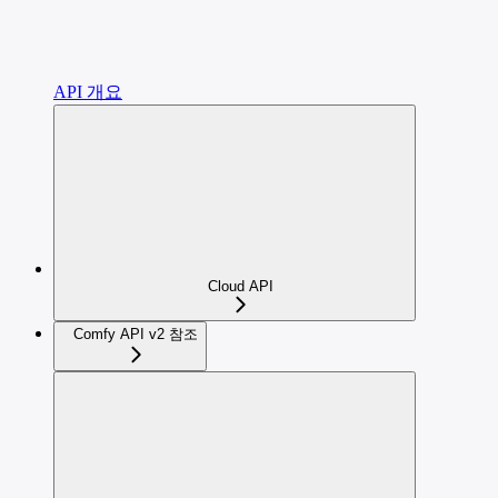
API 개요
Cloud API
Comfy API v2 참조