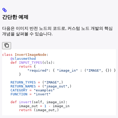
간단한 예제
다음은 이미지 반전 노드의 코드로, 커스텀 노드 개발의 핵심
개념을 살펴볼 수 있습니다.
class
 InvertImageNode
:
    @
classmethod
    def
 INPUT_TYPES
(
cls
):
        return
 {
            "required"
: { 
"image_in"
 : (
"IMAGE"
, {}) },
        }
    RETURN_TYPES
 =
 (
"IMAGE"
,)
    RETURN_NAMES
 =
 (
"image_out"
,)
    CATEGORY
 =
 "examples"
    FUNCTION
 =
 "invert"
    def
 invert
(
self
, 
image_in
):
        image_out 
=
 1
 -
 image_in
        return
 (image_out,)