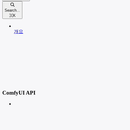
Search...
⌘
K
개요
ComfyUI API