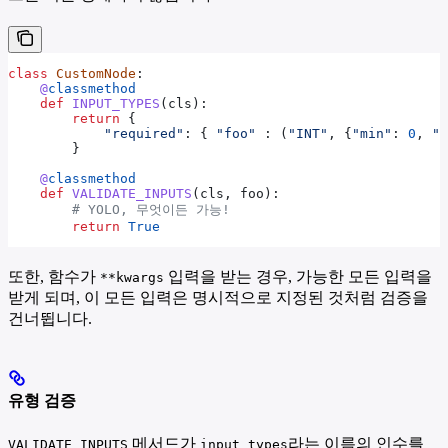
class
 CustomNode
:
    @
classmethod
    def
 INPUT_TYPES
(
cls
):
        return
 {
            "required"
: { 
"foo"
 : (
"INT"
, {
"min"
: 
0
, 
"m
        }
    @
classmethod
    def
 VALIDATE_INPUTS
(
cls
, 
foo
):
        # YOLO, 무엇이든 가능!
        return
 True
또한, 함수가
입력을 받는 경우, 가능한 모든 입력을
**kwargs
받게 되며, 이 모든 입력은 명시적으로 지정된 것처럼 검증을
건너뜁니다.
유형 검증
메서드가
라는 이름의 인수를
VALIDATE_INPUTS
input_types