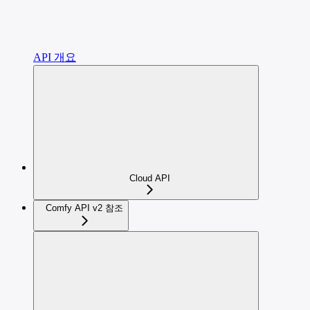
API 개요
Cloud API
Comfy API v2 참조