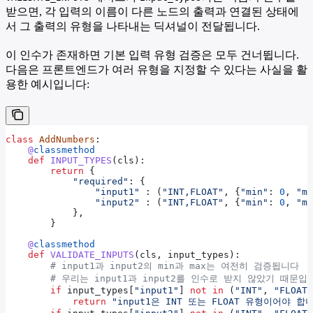
받으면, 각 입력의 이름이 다른 노드의 출력과 연결된 상태에
서 그 출력의 유형을 나타내는 딕셔널이 전달됩니다.
이 인수가 존재하면 기본 입력 유형 검증은 모두 건너뜁니다.
다음은 프론트엔드가 여러 유형을 지정할 수 있다는 사실을 활
용한 예시입니다:
class
 AddNumbers
:
    @
classmethod
    def
 INPUT_TYPES
(
cls
):
        return
 {
            "required"
: {
                "input1"
 : (
"INT,FLOAT"
, {
"min"
: 
0
, 
"ma
                "input2"
 : (
"INT,FLOAT"
, {
"min"
: 
0
, 
"ma
            },
        }
    @
classmethod
    def
 VALIDATE_INPUTS
(
cls
, 
input_types
):
        # input1과 input2의 min과 max는 여전히 검증됩니다
        # 우리는 input1과 input2를 인수로 받지 않았기 때문입
        if
 input_types[
"input1"
] 
not
 in
 (
"INT"
, 
"FLOAT"
            return
 "input1은 INT 또는 FLOAT 유형이어야 합