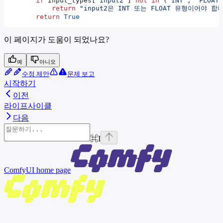
        if
 input_types[
"input2"
] 
not
 in
 (
"INT"
, 
"FLOAT"
            return
 "input2은 INT 또는 FLOAT 유형이어야 합
        return
 True
이 페이지가 도움이 되었나요?
예
아니오
수정 제안
문제 보고
시작하기
이전
라이프사이클
다음
⌘
I
ComfyUI
home page