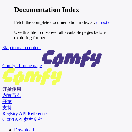
Documentation Index
Fetch the complete documentation index at:
/llms.txt
Use this file to discover all available pages before
exploring further.
Skip to main content
ComfyUI
home page
开始使用
内置节点
开发
支持
Registry API Reference
Cloud API 参考文档
Download