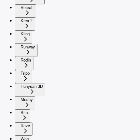
Recraft
Krea 2
Kling
Runway
Rodin
Tripo
Hunyuan 3D
Meshy
Bria
Reve
Wan