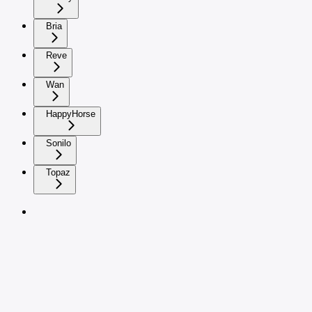
Bria
Reve
Wan
HappyHorse
Sonilo
Topaz