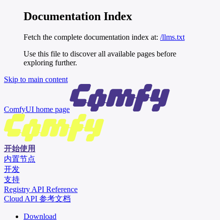
Documentation Index
Fetch the complete documentation index at:
/llms.txt
Use this file to discover all available pages before
exploring further.
Skip to main content
ComfyUI
home page
开始使用
内置节点
开发
支持
Registry API Reference
Cloud API 参考文档
Download