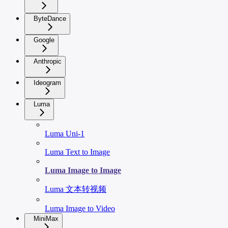
ByteDance
Google
Anthropic
Ideogram
Luma
Luma Uni-1
Luma Text to Image
Luma Image to Image
Luma 文本转视频
Luma Image to Video
MiniMax