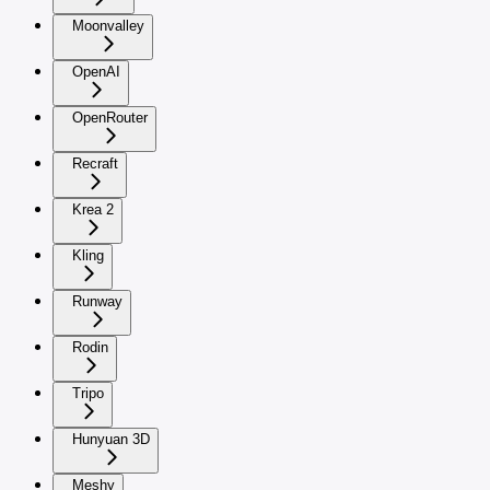
Moonvalley
OpenAI
OpenRouter
Recraft
Krea 2
Kling
Runway
Rodin
Tripo
Hunyuan 3D
Meshy