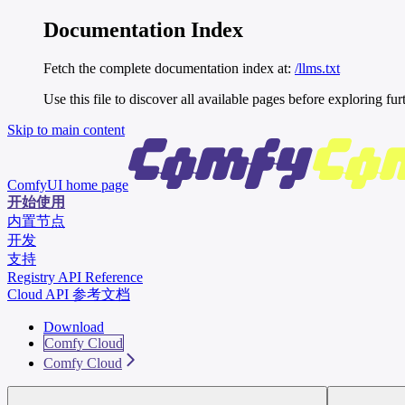
Documentation Index
Fetch the complete documentation index at:
/llms.txt
Use this file to discover all available pages before exploring fur
Skip to main content
ComfyUI
home page
开始使用
内置节点
开发
支持
Registry API Reference
Cloud API 参考文档
Download
Comfy Cloud
Comfy Cloud