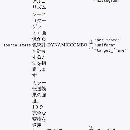
"histogram"
アルゴ
リズム
ソース
（ター
ゲッ
ト）画
像から
"per_frame"
は
色統計
DYNAMICCOMBO
source_stats
"uniform"
い
"target_frame"
を計算
する方
法を指
定しま
す
カラー
転送効
果の強
度。
1.0で
完全な
変換を
適用
は