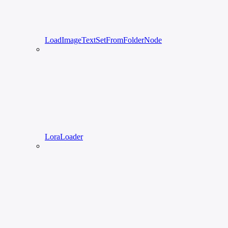
LoadImageTextSetFromFolderNode
LoraLoader