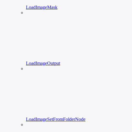
LoadImageMask
LoadImageOutput
LoadImageSetFromFolderNode