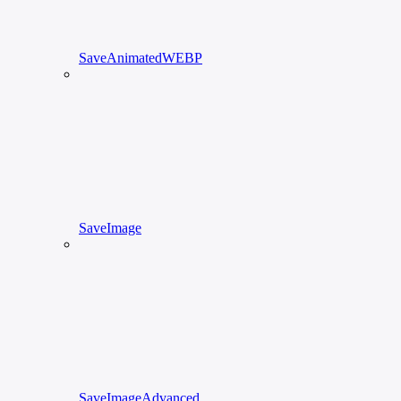
SaveAnimatedWEBP
SaveImage
SaveImageAdvanced