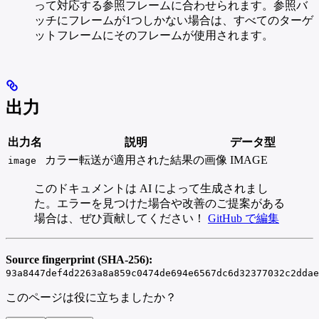
って対応する参照フレームに合わせられます。参照バ
ッチにフレームが1つしかない場合は、すべてのターゲ
ットフレームにそのフレームが使用されます。
出力
出力名
説明
データ型
カラー転送が適用された結果の画像
IMAGE
image
このドキュメントは AI によって生成されまし
た。エラーを見つけた場合や改善のご提案がある
場合は、ぜひ貢献してください！
GitHub で編集
Source fingerprint (SHA-256):
93a8447def4d2263a8a859c0474de694e6567dc6d32377032c2ddae
このページは役に立ちましたか？