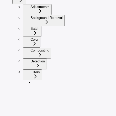
Adjustments
Background Removal
Batch
Color
Compositing
Detection
Filters