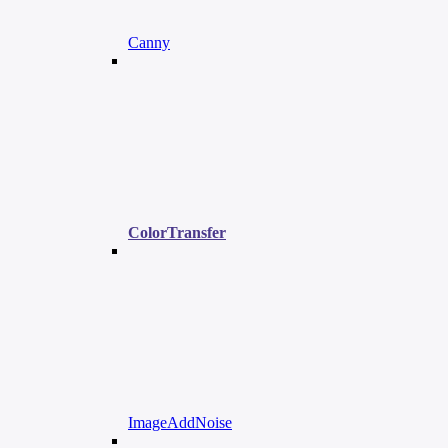
Canny
ColorTransfer
ImageAddNoise