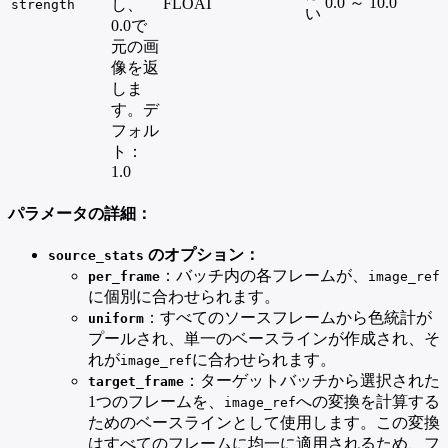
0.0 ～ 10.0
FLOAT
し、
strength
い
0.0で
元の画
像を返
しま
す。デ
フォル
ト：
1.0
パラメータの詳細：
のオプション：
source_stats
：バッチ内の各フレームが、
per_frame
image_ref
に個別に合わせられます。
：すべてのソースフレームから色統計が
uniform
プールされ、単一のベースラインが作成され、そ
れが
に合わせられます。
image_ref
：ターゲットバッチから選択された
target_frame
1つのフレームを、
への変換を計算する
image_ref
ためのベースラインとして使用します。この変換
はすべてのフレームに均一に適用されるため、フ