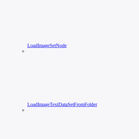
LoadImageSetNode
LoadImageTextDataSetFromFolder