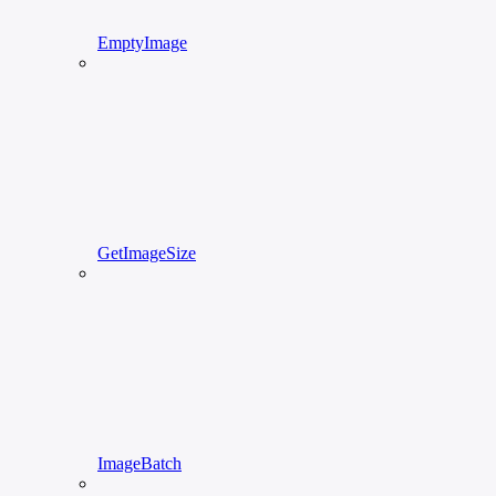
EmptyImage
GetImageSize
ImageBatch