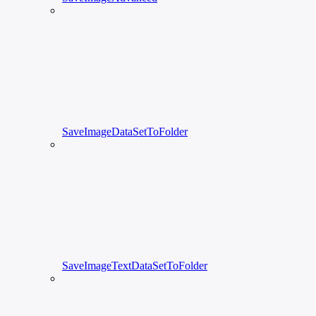
SaveImageDataSetToFolder
SaveImageTextDataSetToFolder