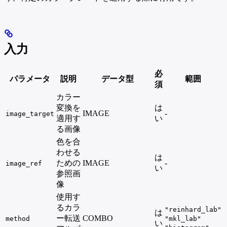
入力
必
パラメータ
説明
データ型
範囲
須
カラー
変換を
は
IMAGE
-
image_target
適用す
い
る画像
色を合
わせる
は
ための
IMAGE
-
image_ref
い
参照画
像
使用す
るカラ
"reinhard_lab"
は
ー転送
COMBO
method
"mkl_lab"
い