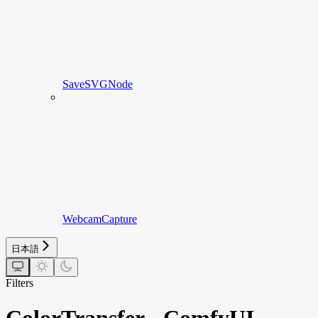
SaveSVGNode
WebcamCapture
日本語
Filters
ColorTransfer - ComfyUI