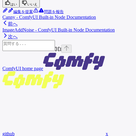
はい
いいえ
編集を提案
問題を報告
Canny - ComfyUI Built-in Node Documentation
前へ
ImageAddNoise - ComfyUI Built-in Node Documentation
次へ
⌘
I
ComfyUI
home page
github
x