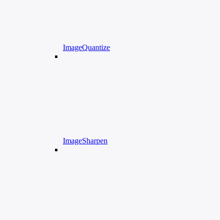
ImageQuantize
ImageSharpen