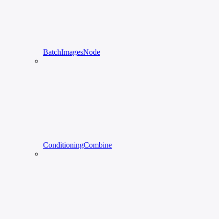
BatchImagesNode
ConditioningCombine