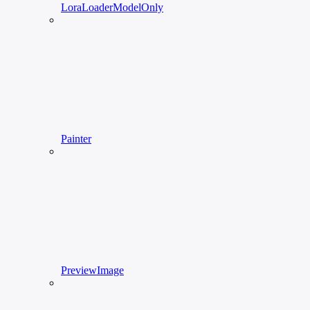
LoraLoaderModelOnly
Painter
PreviewImage