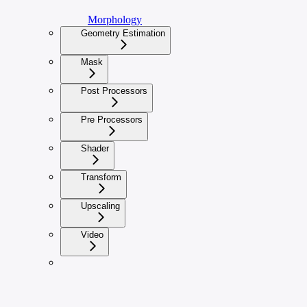
Morphology
Geometry Estimation
Mask
Post Processors
Pre Processors
Shader
Transform
Upscaling
Video