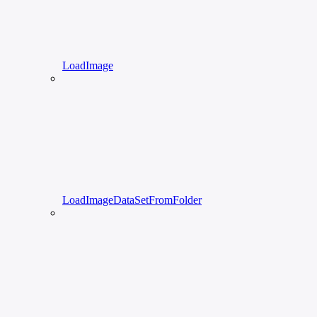
LoadImage
LoadImageDataSetFromFolder