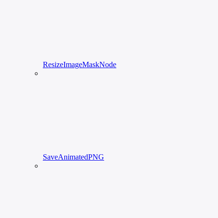
ResizeImageMaskNode
SaveAnimatedPNG