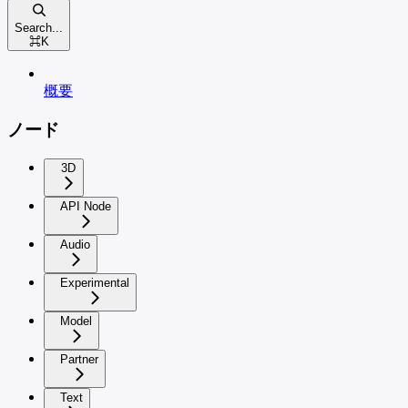
Search...
⌘
K
概要
ノード
3D
API Node
Audio
Experimental
Model
Partner
Text