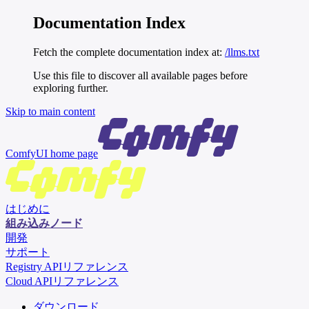
Documentation Index
Fetch the complete documentation index at:
/llms.txt
Use this file to discover all available pages before
exploring further.
Skip to main content
ComfyUI
home page
はじめに
組み込みノード
開発
サポート
Registry APIリファレンス
Cloud APIリファレンス
ダウンロード