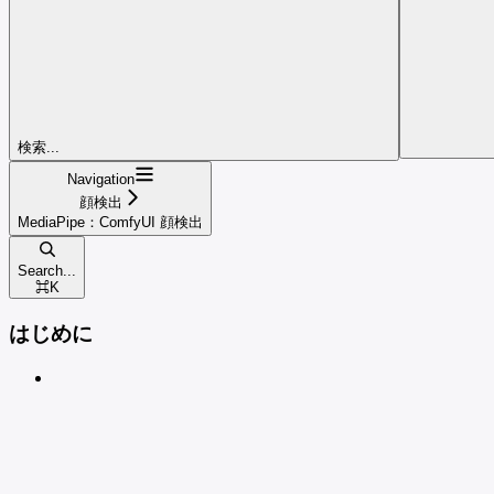
検索...
Navigation
顔検出
MediaPipe：ComfyUI 顔検出
Search...
⌘
K
はじめに