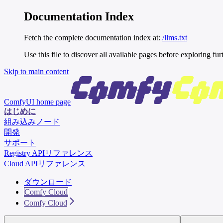
Documentation Index
Fetch the complete documentation index at:
/llms.txt
Use this file to discover all available pages before exploring fur
Skip to main content
ComfyUI
home page
はじめに
組み込みノード
開発
サポート
Registry APIリファレンス
Cloud APIリファレンス
ダウンロード
Comfy Cloud
Comfy Cloud