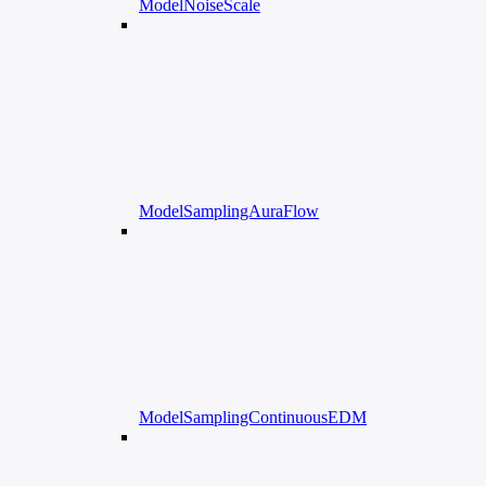
ModelNoiseScale
ModelSamplingAuraFlow
ModelSamplingContinuousEDM