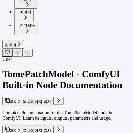
이미지
컨디셔닝
한국어
Unet
TomePatchModel - ComfyUI
Built-in Node Documentation
페이지 복사
페이지 복사
Complete documentation for the TomePatchModel node in
ComfyUI. Learn its inputs, outputs, parameters and usage.
페이지 복사
페이지 복사