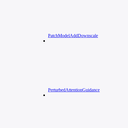
PatchModelAddDownscale
PerturbedAttentionGuidance