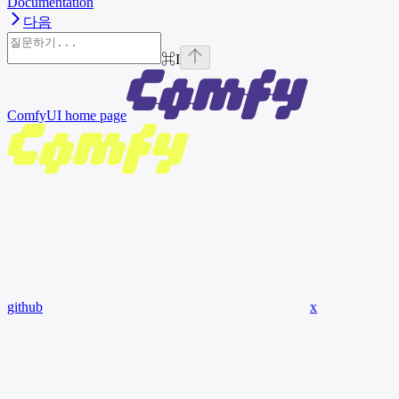
Documentation
다음
⌘
I
ComfyUI
home page
github
x