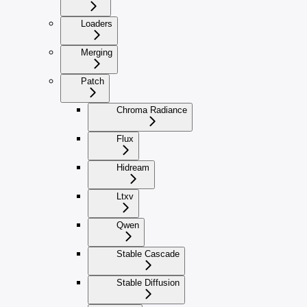
Loaders
Merging
Patch
Chroma Radiance
Flux
Hidream
Ltxv
Qwen
Stable Cascade
Stable Diffusion