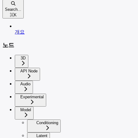
Search...
⌘
K
개요
노드
3D
API Node
Audio
Experimental
Model
Conditioning
Latent