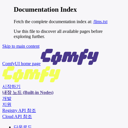
Documentation Index
Fetch the complete documentation index at:
/llms.txt
Use this file to discover all available pages before
exploring further.
Skip to main content
ComfyUI
home page
시작하기
내장 노드 (Built-in Nodes)
개발
지원
Registry API 참조
Cloud API 참조
다운로드