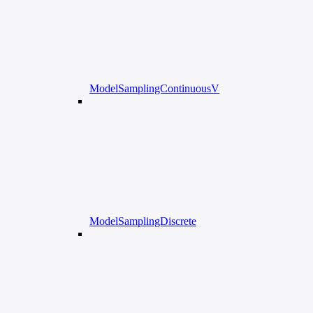
ModelSamplingContinuousV
ModelSamplingDiscrete