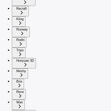
Recraft
Kling
Runway
Rodin
Tripo
Hunyuan 3D
Meshy
Bria
Reve
Wan