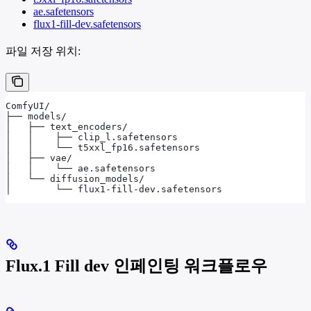
ae.safetensors
flux1-fill-dev.safetensors
파일 저장 위치:
ComfyUI/
├── models/
│   ├── text_encoders/
│   │    ├── clip_l.safetensors
│   │    └── t5xxl_fp16.safetensors
│   ├── vae/
│   │    └── ae.safetensors
│   └── diffusion_models/
│        └── flux1-fill-dev.safetensors
Flux.1 Fill dev 인페인팅 워크플로우