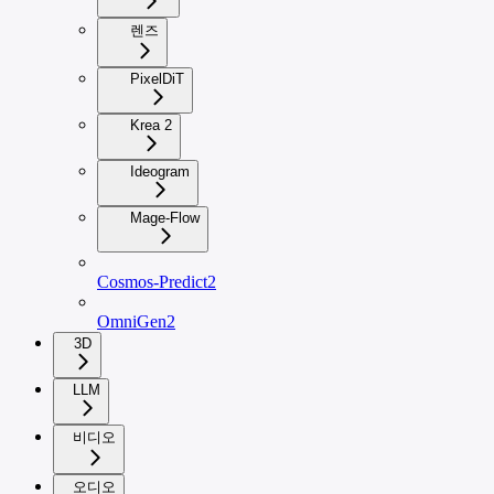
렌즈
PixelDiT
Krea 2
Ideogram
Mage-Flow
Cosmos-Predict2
OmniGen2
3D
LLM
비디오
오디오