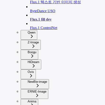
Flux.1 텍스트 기반 이미지 생성
ByteDance USO
Flux.1 fill dev
Flux.1 ControlNet
Qwen
Z-Image
Boogu
HiDream
Ovis
NewBie-image
ERNIE-Image
Anima