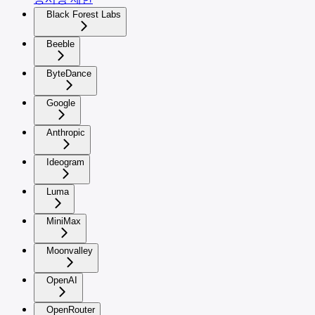
Black Forest Labs
Beeble
ByteDance
Google
Anthropic
Ideogram
Luma
MiniMax
Moonvalley
OpenAI
OpenRouter