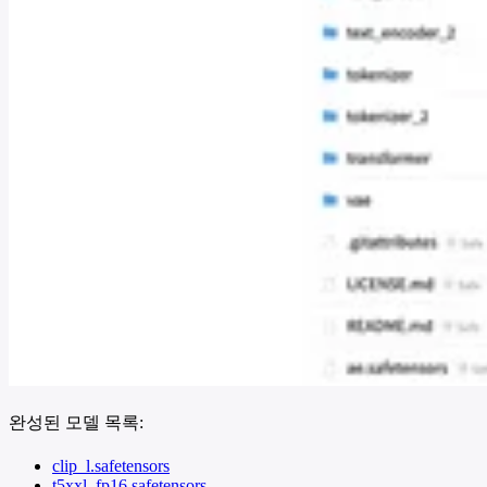
완성된 모델 목록:
clip_l.safetensors
t5xxl_fp16.safetensors