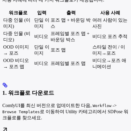
워크플로
입력
출력
사용 사례
다중 인물 (이
단일 이
포즈 맵 + 바운딩 박
여러 사람이 있는
미지)
미지
스
사진
다중 인물 (비
프레임별 포즈 맵 +
비디오
비디오 포즈 추적
디오)
바운딩 박스
OOD 이미지
단일 이
스타일 전이 / 이
포즈 맵
→ 포즈
미지
미지→포즈
OOD 비디오
비디오→포즈 애
비디오
프레임별 포즈 맵
→ 포즈 맵
니메이션
1. 워크플로 다운로드
ComfyUI를 최신 버전으로 업데이트한 다음,
->
Workflow
로 이동하여 Utility 카테고리에서 SDPose 워
Browse Templates
크플로를 찾으세요.