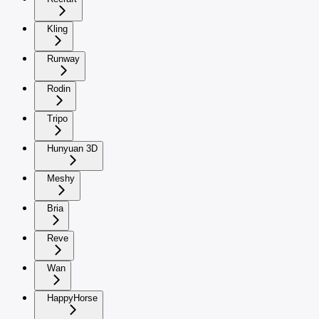
Kling
Runway
Rodin
Tripo
Hunyuan 3D
Meshy
Bria
Reve
Wan
HappyHorse