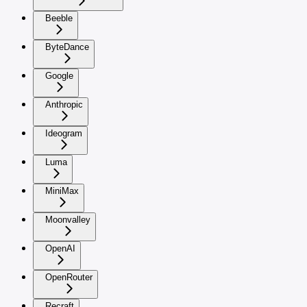
Beeble
ByteDance
Google
Anthropic
Ideogram
Luma
MiniMax
Moonvalley
OpenAI
OpenRouter
Recraft