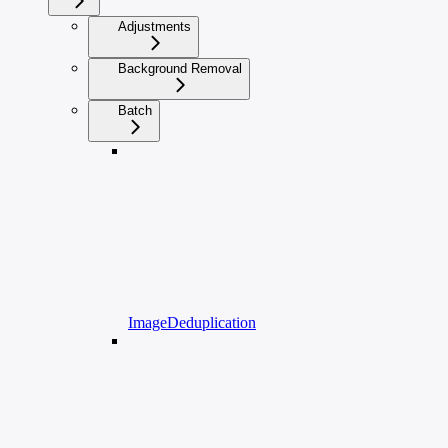
Adjustments
Background Removal
Batch
ImageDeduplication