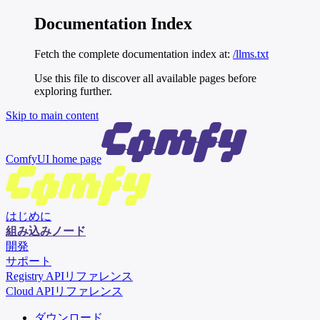
Documentation Index
Fetch the complete documentation index at:
/llms.txt
Use this file to discover all available pages before
exploring further.
Skip to main content
ComfyUI
home page
はじめに
組み込みノード
開発
サポート
Registry APIリファレンス
Cloud APIリファレンス
ダウンロード