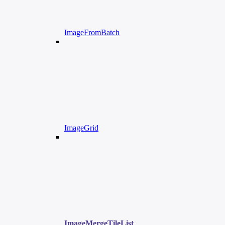
ImageFromBatch
ImageGrid
ImageMergeTileList