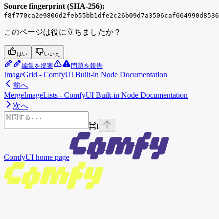
Source fingerprint (SHA-256):
f8f770ca2e9806d2feb55bb1dfe2c26b09d7a3506caf664990d8536
このページは役に立ちましたか？
はい
いいえ
編集を提案
問題を報告
ImageGrid - ComfyUI Built-in Node Documentation
前へ
MergeImageLists - ComfyUI Built-in Node Documentation
次へ
⌘
I
ComfyUI
home page