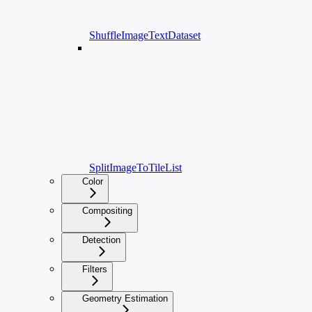
ShuffleImageTextDataset
SplitImageToTileList
Color
Compositing
Detection
Filters
Geometry Estimation