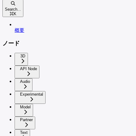
Search...
⌘
K
概要
ノード
3D
API Node
Audio
Experimental
Model
Partner
Text