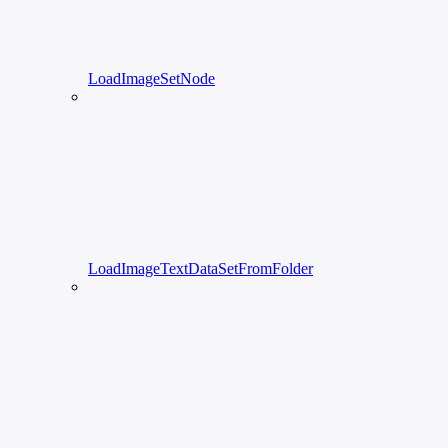
LoadImageSetNode
LoadImageTextDataSetFromFolder