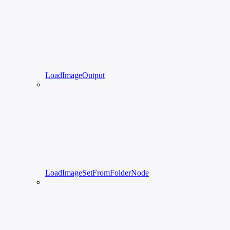
LoadImageOutput
LoadImageSetFromFolderNode