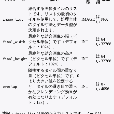
型
須
結合する画像タイルのリス
トです。リストの最初のタ
は
イルを使用して、処理全体
IMAGE
N/A
image_list
い
のタイル寸法とデータ型が
決定されます。
最終的な結合画像の幅（ピ
は
64 -
クセル単位）です（デフォ
INT
final_width
32768
い
ルト：1024）。
最終的な結合画像の高さ
は
64 -
（ピクセル単位）です（デ
INT
final_height
32768
い
フォルト：1024）。
隣接するタイル間の重なり
量（ピクセル単位）です。0
より大きい値を設定する
は
0 -
と、タイルの継ぎ目で滑ら
INT
overlap
4096
い
かなブレンディング効果が
有効になります（デフォル
ト：128）。
注記：
は動的な入力リストです。ノードは、
image_list