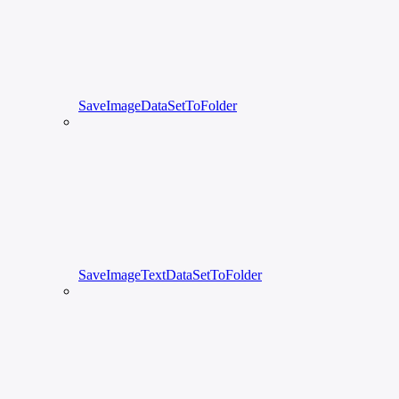
SaveImageDataSetToFolder
SaveImageTextDataSetToFolder