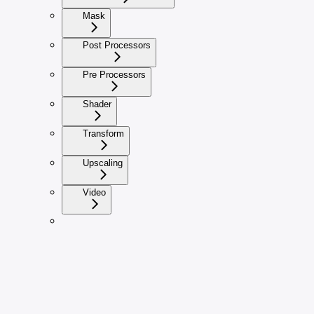
Mask
Post Processors
Pre Processors
Shader
Transform
Upscaling
Video