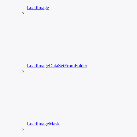
LoadImage
LoadImageDataSetFromFolder
LoadImageMask