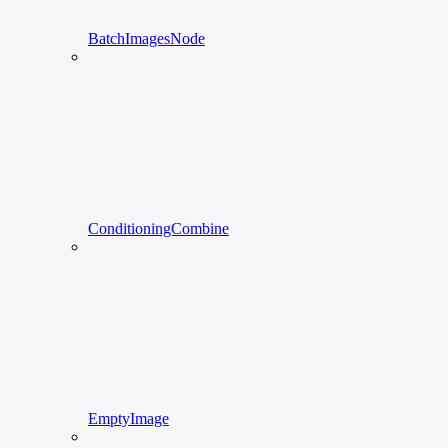
BatchImagesNode
ConditioningCombine
EmptyImage