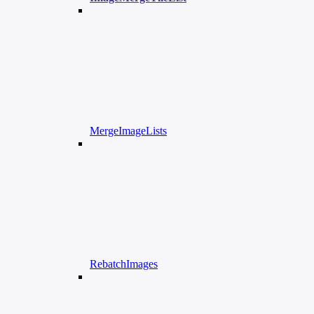
MergeImageLists
RebatchImages