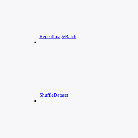
RepeatImageBatch
ShuffleDataset