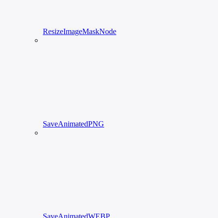
ResizeImageMaskNode
SaveAnimatedPNG
SaveAnimatedWEBP