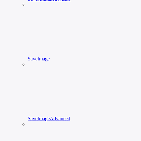
SaveImage
SaveImageAdvanced