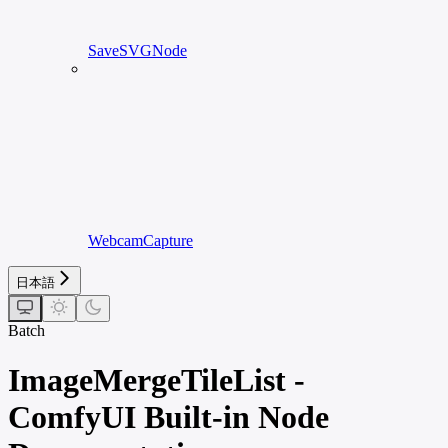
SaveSVGNode
WebcamCapture
日本語
Batch
ImageMergeTileList -
ComfyUI Built-in Node