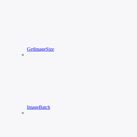
GetImageSize
ImageBatch