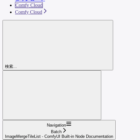
Comfy Cloud
Comfy Cloud
検索...
Navigation
Batch
ImageMergeTileList - ComfyUI Built-in Node Documentation