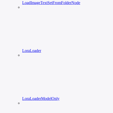
LoadImageTextSetFromFolderNode
LoraLoader
LoraLoaderModelOnly