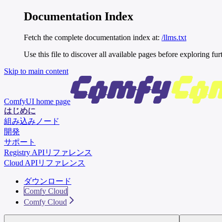
Documentation Index
Fetch the complete documentation index at:
/llms.txt
Use this file to discover all available pages before exploring fur
Skip to main content
ComfyUI
home page
はじめに
組み込みノード
開発
サポート
Registry APIリファレンス
Cloud APIリファレンス
ダウンロード
Comfy Cloud
Comfy Cloud