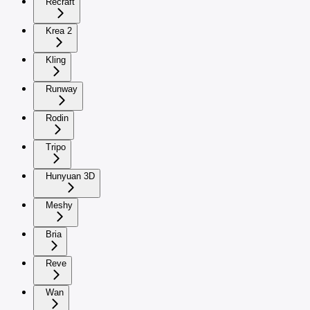
Recraft
Krea 2
Kling
Runway
Rodin
Tripo
Hunyuan 3D
Meshy
Bria
Reve
Wan