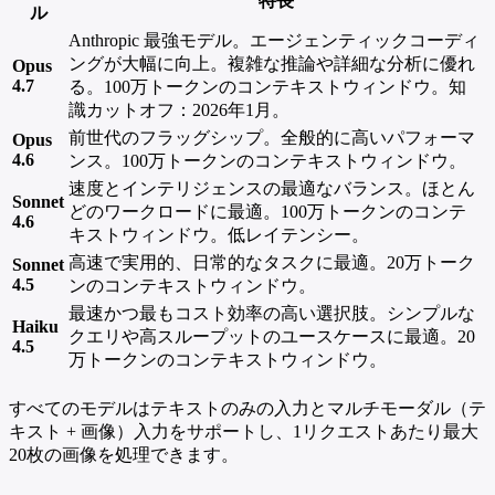
特長
ル
Anthropic 最強モデル。エージェンティックコーディ
ングが大幅に向上。複雑な推論や詳細な分析に優れ
Opus
4.7
る。100万トークンのコンテキストウィンドウ。知
識カットオフ：2026年1月。
前世代のフラッグシップ。全般的に高いパフォーマ
Opus
4.6
ンス。100万トークンのコンテキストウィンドウ。
速度とインテリジェンスの最適なバランス。ほとん
Sonnet
どのワークロードに最適。100万トークンのコンテ
4.6
キストウィンドウ。低レイテンシー。
高速で実用的、日常的なタスクに最適。20万トーク
Sonnet
4.5
ンのコンテキストウィンドウ。
最速かつ最もコスト効率の高い選択肢。シンプルな
Haiku
クエリや高スループットのユースケースに最適。20
4.5
万トークンのコンテキストウィンドウ。
すべてのモデルはテキストのみの入力とマルチモーダル（テ
キスト + 画像）入力をサポートし、1リクエストあたり最大
20枚の画像を処理できます。