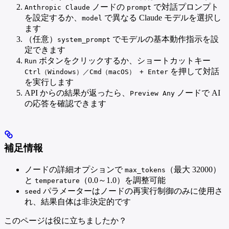
ノードの
で対話プロンプト
Anthropic Claude
prompt
を設定するか、
で異なる Claude モデルを選択し
model
ます
（任意）
でモデルの基本動作指示を設
system_prompt
定できます
ボタンをクリックするか、ショートカットキー
Run
を押して対話
Ctrl（Windows）／Cmd（macOS） + Enter
を実行します
API からの結果が返ったら、
ノードで AI
Preview Any
の応答を確認できます
補足情報
ノードの詳細オプションで
（最大 32000）
max_tokens
と
（0.0～1.0）を調整可能
temperature
パラメーターはノードの再実行制御のみに使用さ
seed
れ、結果自体は非決定的です
このページは役に立ちましたか？