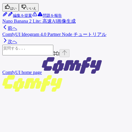
はい
いいえ
編集を提案
問題を報告
Nano Banana 2 Lite: 高速AI画像生成
前へ
ComfyUI Ideogram 4.0 Partner Node チュートリアル
次へ
⌘
I
ComfyUI
home page