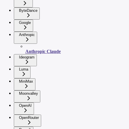
ByteDance
Google
Anthropic
Anthropic Claude
Ideogram
Luma
MiniMax
Moonvalley
OpenAI
OpenRouter