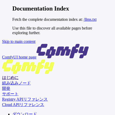
Documentation Index
Fetch the complete documentation index at:
/llms.txt
Use this file to discover all available pages before
exploring further.
Skip to main content
ComfyUI
home page
はじめに
組み込みノード
開発
サポート
Registry APIリファレンス
Cloud APIリファレンス
ダウンロード