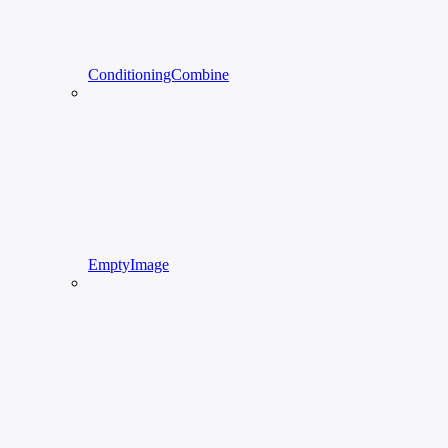
ConditioningCombine
EmptyImage