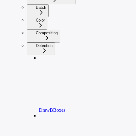
Batch
Color
Compositing
Detection
DrawBBoxes