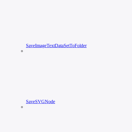
SaveImageTextDataSetToFolder
SaveSVGNode