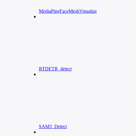
MediaPipeFaceMeshVisualize
RTDETR_detect
SAM3_Detect