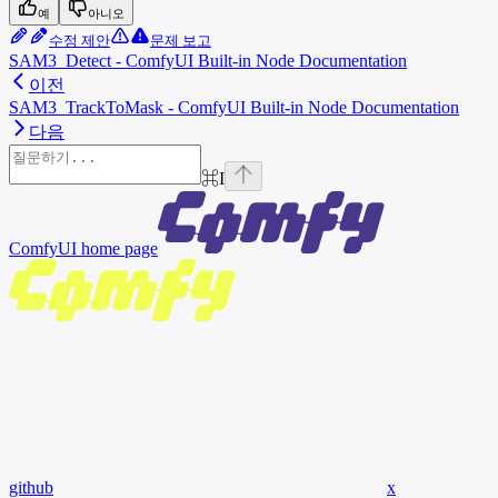
예
아니오
수정 제안
문제 보고
SAM3_Detect - ComfyUI Built-in Node Documentation
이전
SAM3_TrackToMask - ComfyUI Built-in Node Documentation
다음
⌘
I
ComfyUI
home page
github
x