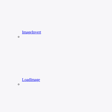
ImageInvert
LoadImage