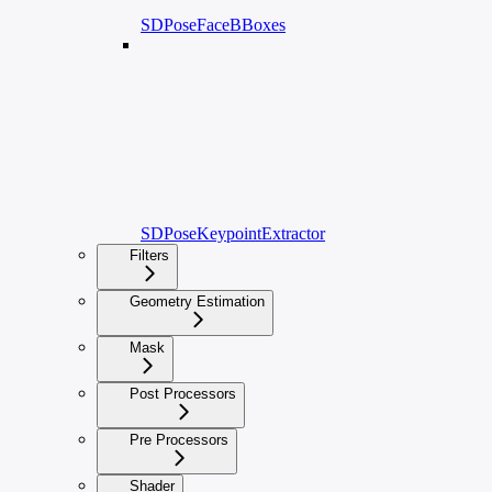
SDPoseFaceBBoxes
SDPoseKeypointExtractor
Filters
Geometry Estimation
Mask
Post Processors
Pre Processors
Shader