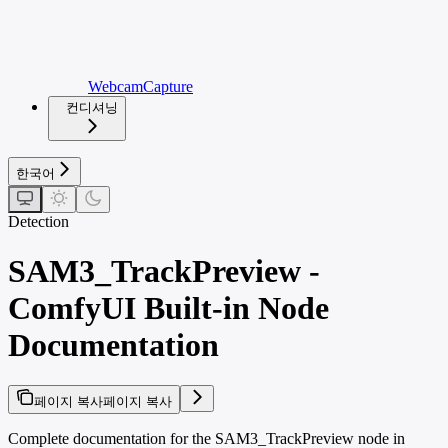
WebcamCapture
컨디셔닝
한국어
Detection
SAM3_TrackPreview -
ComfyUI Built-in Node
Documentation
페이지 복사
페이지 복사
Complete documentation for the SAM3_TrackPreview node in