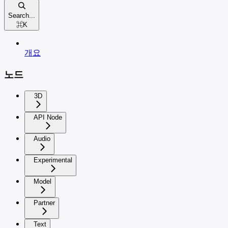
Search...
⌘
K
개요
노드
3D
API Node
Audio
Experimental
Model
Partner
Text