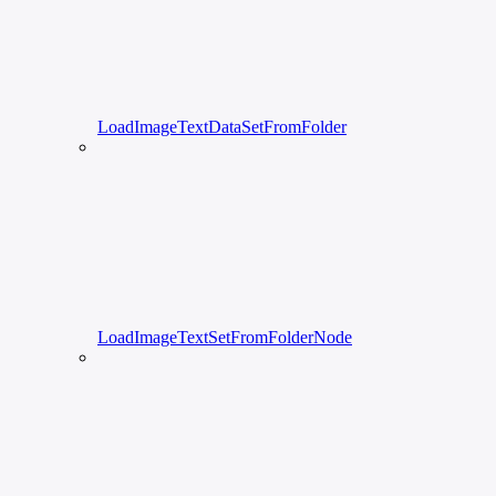
LoadImageTextDataSetFromFolder
LoadImageTextSetFromFolderNode