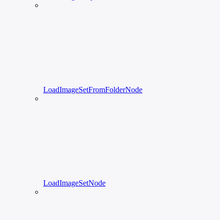
LoadImageSetFromFolderNode
LoadImageSetNode