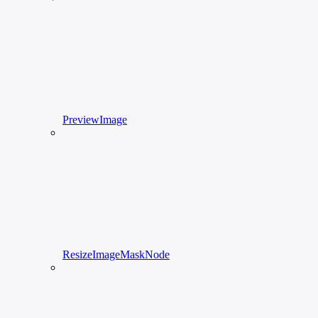
PreviewImage
ResizeImageMaskNode