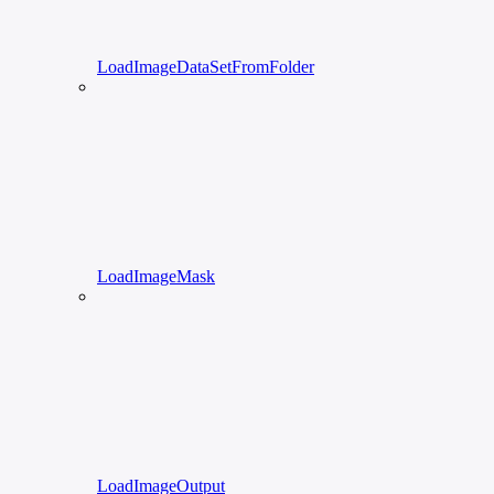
LoadImageDataSetFromFolder
LoadImageMask
LoadImageOutput