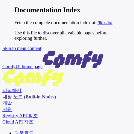
Documentation Index
Fetch the complete documentation index at:
/llms.txt
Use this file to discover all available pages before
exploring further.
Skip to main content
ComfyUI
home page
시작하기
내장 노드 (Built-in Nodes)
개발
지원
Registry API 참조
Cloud API 참조
다운로드