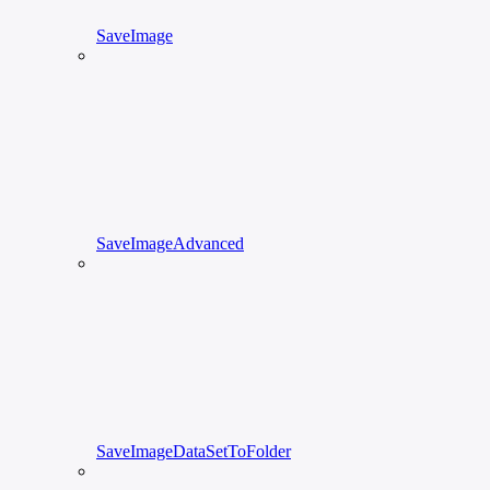
SaveImage
SaveImageAdvanced
SaveImageDataSetToFolder