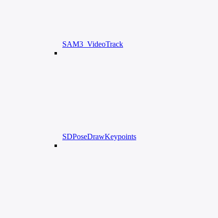
SAM3_VideoTrack
SDPoseDrawKeypoints