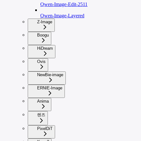
Qwen-Image-Edit-2511
Qwen-Image-Layered
Z-Image
Boogu
HiDream
Ovis
NewBie-image
ERNIE-Image
Anima
렌즈
PixelDiT