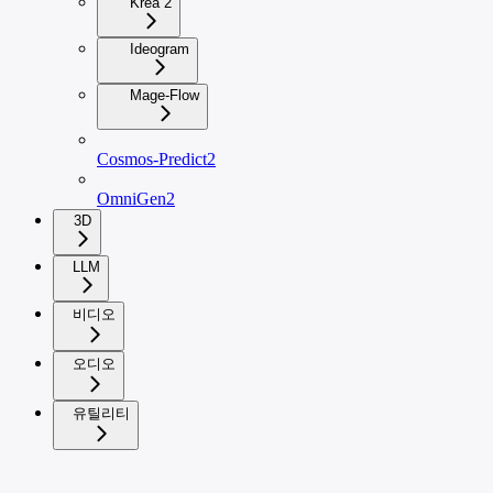
Krea 2
Ideogram
Mage-Flow
Cosmos-Predict2
OmniGen2
3D
LLM
비디오
오디오
유틸리티