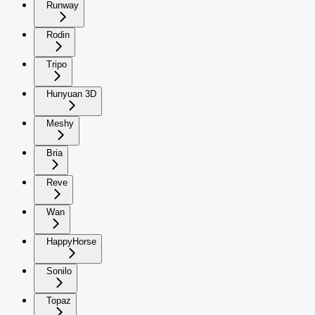
Runway
Rodin
Tripo
Hunyuan 3D
Meshy
Bria
Reve
Wan
HappyHorse
Sonilo
Topaz