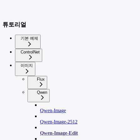
튜토리얼
기본 예제
ControlNet
이미지
Flux
Qwen
Qwen-Image
Qwen-Image-2512
Qwen-Image-Edit