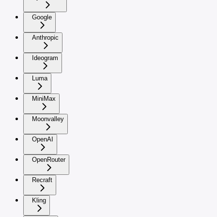
Google
Anthropic
Ideogram
Luma
MiniMax
Moonvalley
OpenAI
OpenRouter
Recraft
Kling