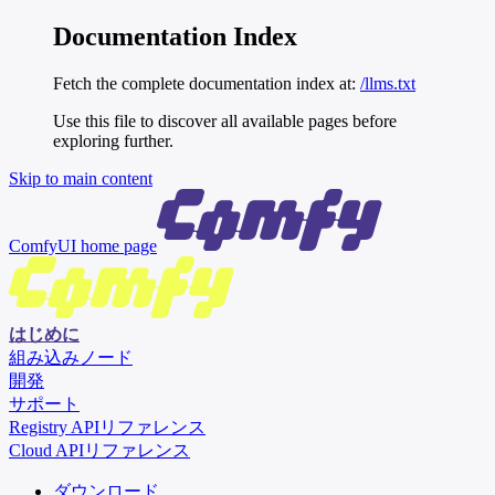
Documentation Index
Fetch the complete documentation index at:
/llms.txt
Use this file to discover all available pages before
exploring further.
Skip to main content
ComfyUI
home page
はじめに
組み込みノード
開発
サポート
Registry APIリファレンス
Cloud APIリファレンス
ダウンロード