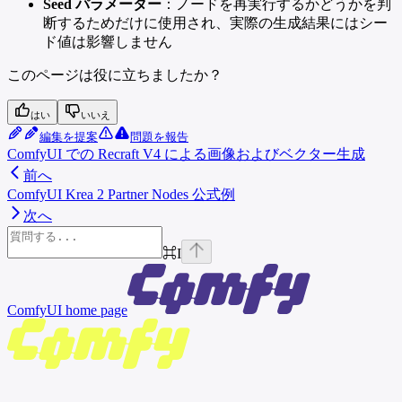
Seed パラメーター
：ノードを再実行するかどうかを判
断するためだけに使用され、実際の生成結果にはシー
ド値は影響しません
このページは役に立ちましたか？
はい
いいえ
編集を提案
問題を報告
ComfyUI での Recraft V4 による画像およびベクター生成
前へ
ComfyUI Krea 2 Partner Nodes 公式例
次へ
⌘
I
ComfyUI
home page