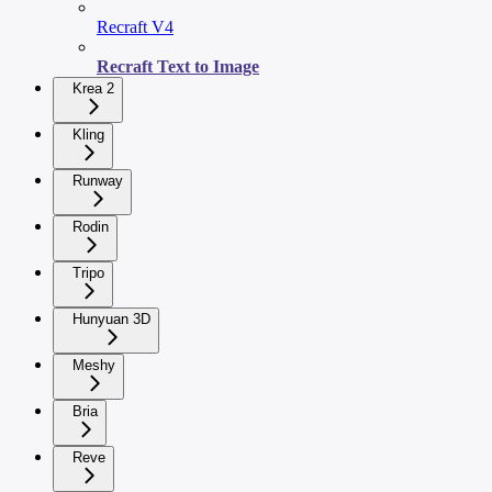
Recraft V4
Recraft Text to Image
Krea 2
Kling
Runway
Rodin
Tripo
Hunyuan 3D
Meshy
Bria
Reve