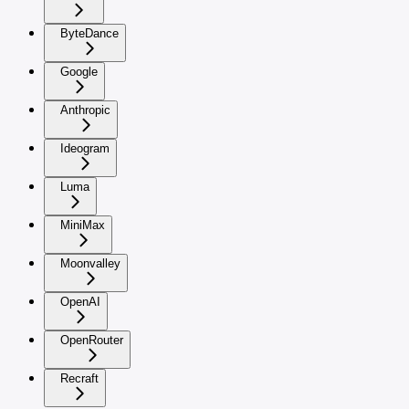
ByteDance
Google
Anthropic
Ideogram
Luma
MiniMax
Moonvalley
OpenAI
OpenRouter
Recraft