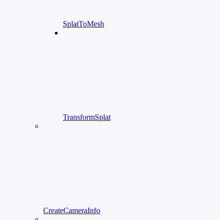
SplatToMesh
TransformSplat
CreateCameraInfo