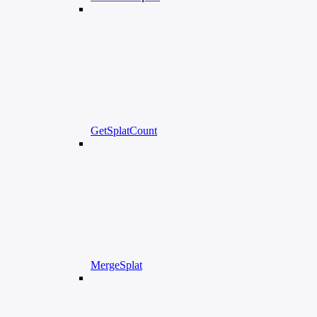
GetSplatCount
MergeSplat