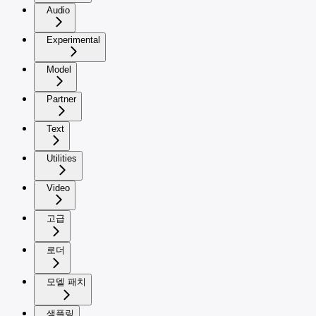
Audio
Experimental
Model
Partner
Text
Utilities
Video
고급
로더
모델 패치
샘플링