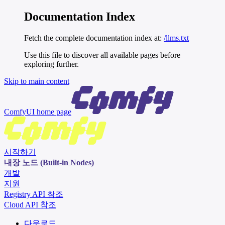
Documentation Index
Fetch the complete documentation index at:
/llms.txt
Use this file to discover all available pages before
exploring further.
Skip to main content
ComfyUI
home page
시작하기
내장 노드 (Built-in Nodes)
개발
지원
Registry API 참조
Cloud API 참조
다운로드