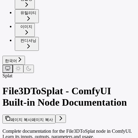
유틸리티
이미지
컨디셔닝
한국어
Splat
File3DToSplat - ComfyUI
Built-in Node Documentation
페이지 복사
페이지 복사
Complete documentation for the File3DToSplat node in ComfyUI.
Learn its inputs, outputs, parameters and usage.