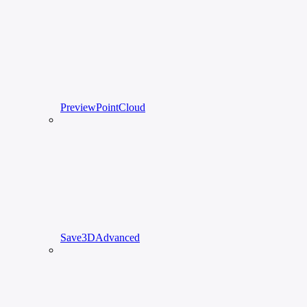
PreviewPointCloud
Save3DAdvanced