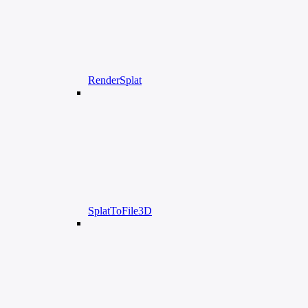
RenderSplat
SplatToFile3D