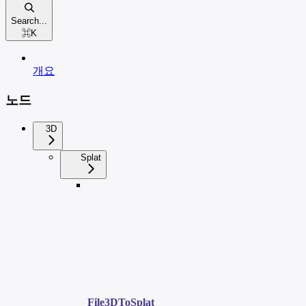
Search...
⌘
K
개요
노드
3D
Splat
File3DToSplat