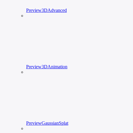
Preview3DAdvanced
Preview3DAnimation
PreviewGaussianSplat