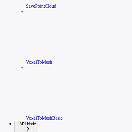
SavePointCloud
VoxelToMesh
VoxelToMeshBasic
API Node