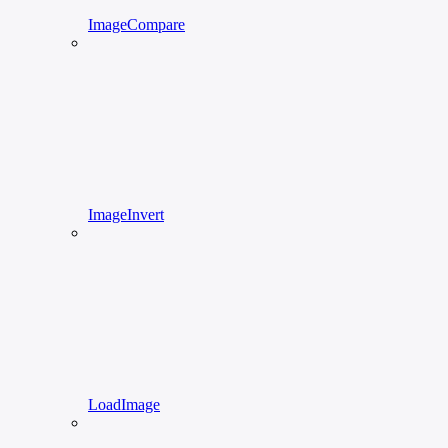
ImageCompare
ImageInvert
LoadImage