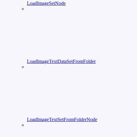
LoadImageSetNode
LoadImageTextDataSetFromFolder
LoadImageTextSetFromFolderNode