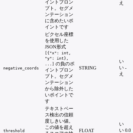
イントプロン
え
プト。セグメ
ンテーション
に含めたいポ
イントです
ピクセル座標
を使用した
JSON形式
[{"x": int,
"y": int},
い
の負のポ
...]
い
STRING
-
negative_coords
イントプロン
え
プト。セグメ
ンテーション
から除外した
いポイントで
す
テキストベー
ス検出の信頼
度しきい値。
い
この値を超え
い
0.0
FLOAT
threshold