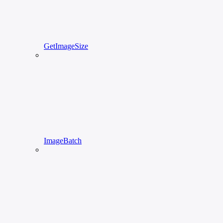
GetImageSize
ImageBatch