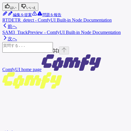
はい
いいえ
編集を提案
問題を報告
RTDETR_detect - ComfyUI Built-in Node Documentation
前へ
SAM3_TrackPreview - ComfyUI Built-in Node Documentation
次へ
⌘
I
ComfyUI
home page