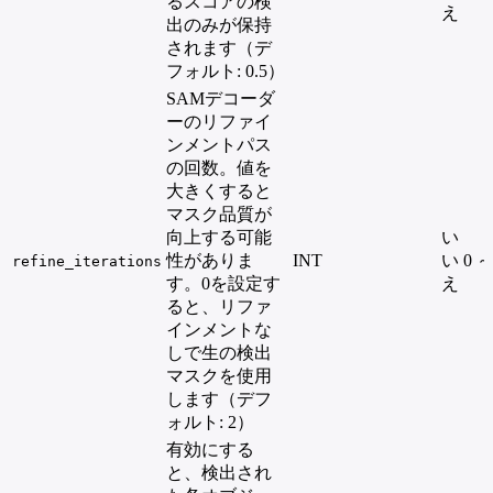
るスコアの検
え
出のみが保持
されます（デ
フォルト: 0.5）
SAMデコーダ
ーのリファイ
ンメントパス
の回数。値を
大きくすると
マスク品質が
向上する可能
い
性がありま
INT
い
0 ～
refine_iterations
す。0を設定す
え
ると、リファ
インメントな
しで生の検出
マスクを使用
します（デフ
ォルト: 2）
有効にする
と、検出され