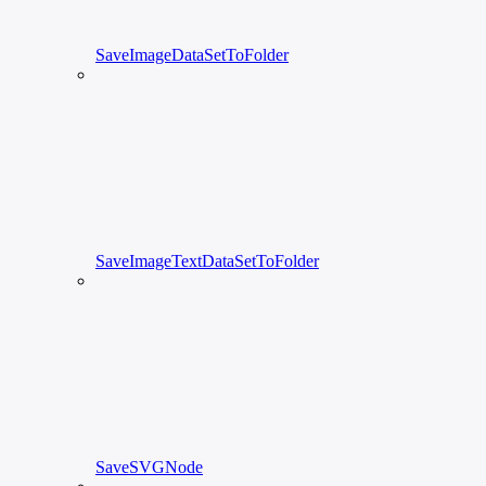
SaveImageDataSetToFolder
SaveImageTextDataSetToFolder
SaveSVGNode