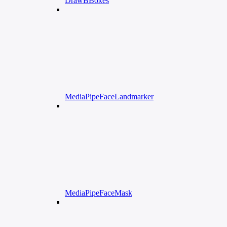
DrawBBoxes
MediaPipeFaceLandmarker
MediaPipeFaceMask