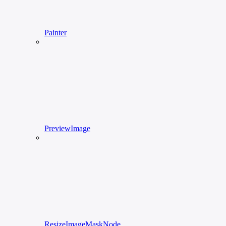
Painter
PreviewImage
ResizeImageMaskNode