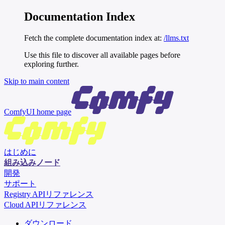
Documentation Index
Fetch the complete documentation index at:
/llms.txt
Use this file to discover all available pages before
exploring further.
Skip to main content
ComfyUI
home page
はじめに
組み込みノード
開発
サポート
Registry APIリファレンス
Cloud APIリファレンス
ダウンロード