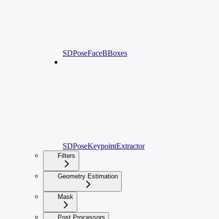
SDPoseFaceBBoxes
SDPoseKeypointExtractor
Filters
Geometry Estimation
Mask
Post Processors