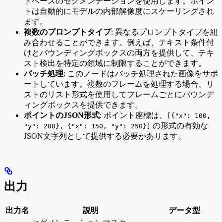
トベースのセグメンテーションを使用します。ポイン
トは自動的にモデルの内部解像度にスケーリングされ
ます。
複数のプロンプトタイプ
: 異なるプロンプトタイプを組
み合わせることができます。例えば、テキスト条件付
けとバウンディングボックスの両方を提供して、テキ
スト検出を特定の領域に制限することができます。
バッチ処理
: このノードはバッチ処理された画像をサポ
ートしています。複数のフレームを処理する場合、リ
ストのリスト形式を使用してフレームごとにバウンデ
ィングボックスを提供できます。
ポイントのJSON形式
: ポイント座標は、
[{"x": 100,
の形式の有効な
"y": 200}, {"x": 150, "y": 250}]
JSON文字列として提供する必要があります。
出力
出力名
説明
データ型