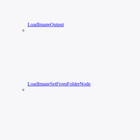
LoadImageOutput
LoadImageSetFromFolderNode