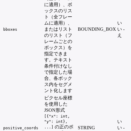
に適用）、ボ
ックスのリス
ト（全フレー
ムに適用）、
い
またはリスト
BOUNDING_BOX
い
-
bboxes
のリスト（フ
え
レームごとの
ボックス）を
指定できま
す。テキスト
条件付けなし
で指定した場
合、各ボック
ス内をセグメ
ント化します
ピクセル座標
を使用した
JSON形式
[{"x": int,
い
"y": int},
の正のポ
...]
STRING
い
-
positive_coords