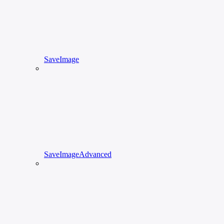
SaveImage
SaveImageAdvanced