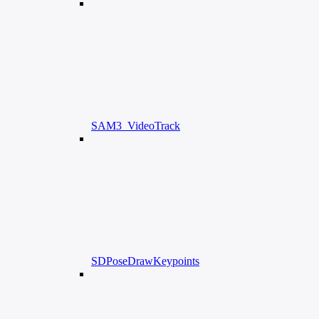
SAM3_VideoTrack
SDPoseDrawKeypoints