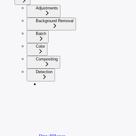
Adjustments
Background Removal
Batch
Color
Compositing
Detection