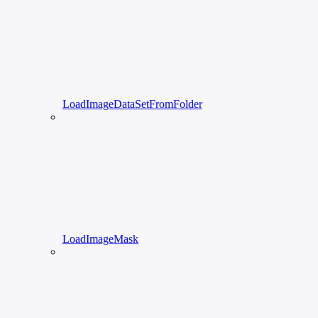
LoadImageDataSetFromFolder
LoadImageMask