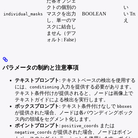
た各オブジェ
クトの個別の
い
マスクを出力
BOOLEAN
い
True
individual_masks
し、単一のマ
え
スクに結合し
ません（デフ
ォルト: False）
パラメータの制約と注意事項
テキストプロンプト
: テキストベースの検出を使用する
には、
入力を提供する必要があります。
conditioning
テキスト条件付けが提供されると、ノードは画像上で
テキストガイドによる検出を実行します。
ボックスプロンプト
: テキスト条件付けなしで
bboxes
が提供された場合、ノードは各バウンディングボック
ス内の領域をセグメント化します。
ポイントプロンプト
:
または
positive_coords
が提供された場合、ノードはポイン
negative_coords