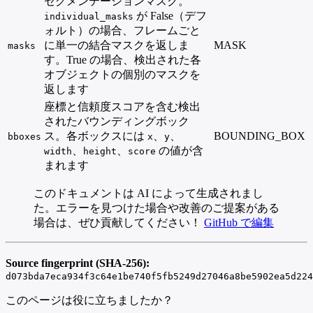
セグメンテーションマスク。
が False（デフ
individual_masks
ォルト）の場合、フレームごと
に単一の結合マスクを返しま
MASK
masks
す。True の場合、検出された各
オブジェクトの個別のマスクを
返します
座標と信頼度スコアを含む検出
されたバウンディングボック
ス。各ボックスには
、
、
BOUNDING_BOX
bboxes
x
y
、
、
の値が含
width
height
score
まれます
このドキュメントは AI によって生成されまし
た。エラーを見つけた場合や改善のご提案がある
場合は、ぜひ貢献してください！
GitHub で編集
Source fingerprint (SHA-256):
d073bda7eca934f3c64e1be740f5fb5249d27046a8be5902ea5d224
このページは役に立ちましたか？