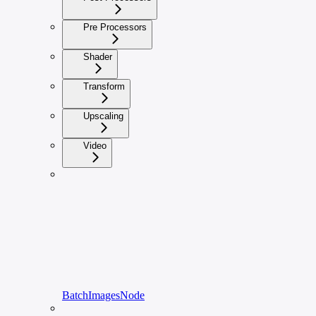
Pre Processors
Shader
Transform
Upscaling
Video
BatchImagesNode