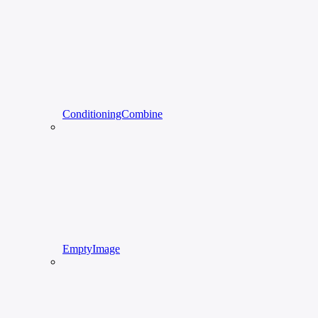
ConditioningCombine
EmptyImage