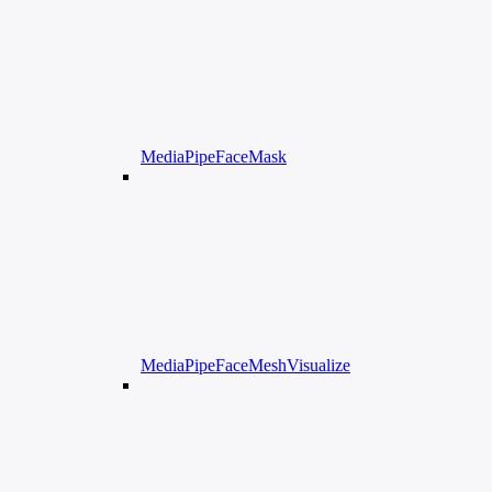
MediaPipeFaceMask
MediaPipeFaceMeshVisualize