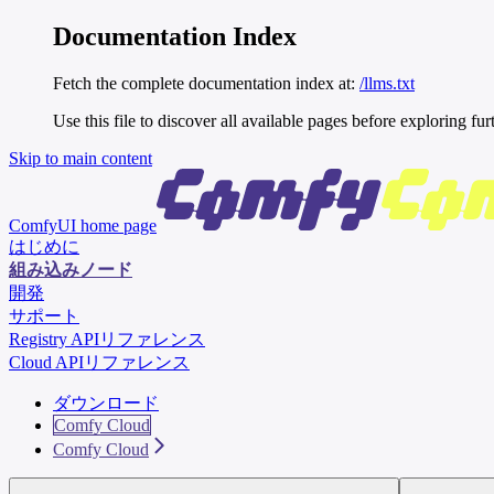
Documentation Index
Fetch the complete documentation index at:
/llms.txt
Use this file to discover all available pages before exploring fur
Skip to main content
ComfyUI
home page
はじめに
組み込みノード
開発
サポート
Registry APIリファレンス
Cloud APIリファレンス
ダウンロード
Comfy Cloud
Comfy Cloud