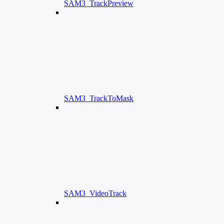
SAM3_TrackPreview
SAM3_TrackToMask
SAM3_VideoTrack