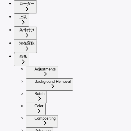
ローダー
上級
条件付け
潜在変数
画像
Adjustments
Background Removal
Batch
Color
Compositing
Detection