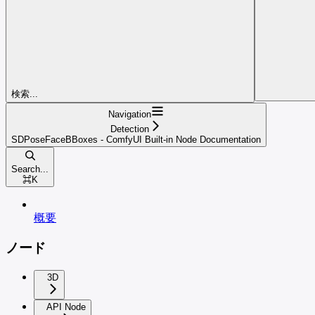
検索...
Navigation
Detection
SDPoseFaceBBoxes - ComfyUI Built-in Node Documentation
Search...
⌘
K
概要
ノード
3D
API Node