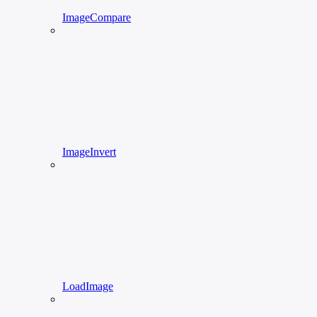
ImageCompare
ImageInvert
LoadImage