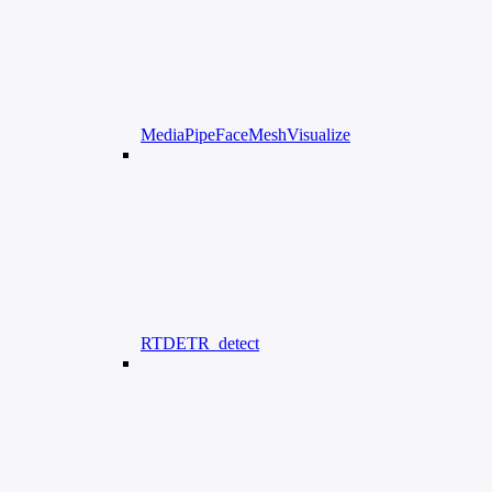
MediaPipeFaceMeshVisualize
RTDETR_detect