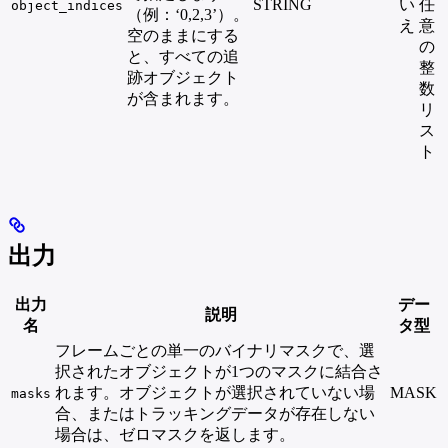
STRING
い
任
object_indices
（例：‘0,2,3’）。
え
意
空のままにする
の
と、すべての追
整
跡オブジェクト
数
が含まれます。
リ
ス
ト
出力
出力
デー
説明
名
タ型
フレームごとの単一のバイナリマスクで、選
択されたオブジェクトが1つのマスクに結合さ
れます。オブジェクトが選択されていない場
MASK
masks
合、またはトラッキングデータが存在しない
場合は、ゼロマスクを返します。