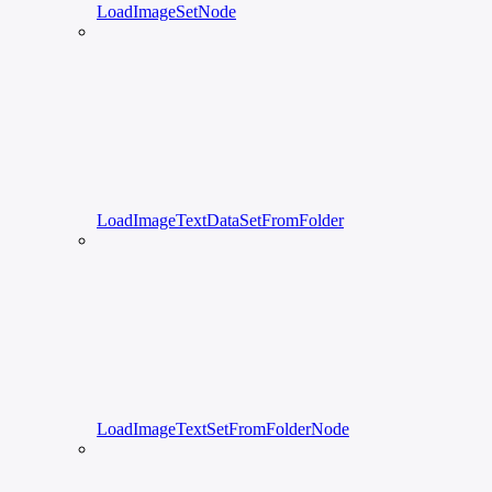
LoadImageSetNode
LoadImageTextDataSetFromFolder
LoadImageTextSetFromFolderNode