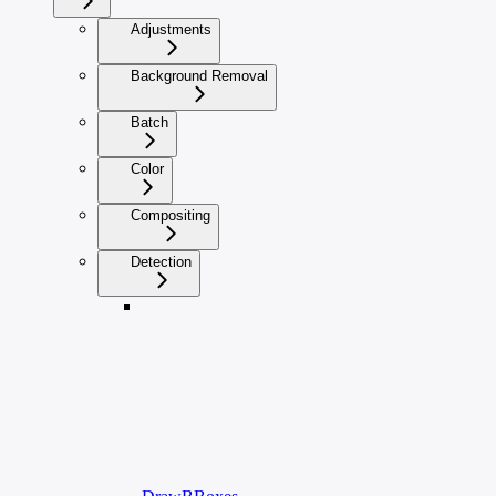
Adjustments
Background Removal
Batch
Color
Compositing
Detection