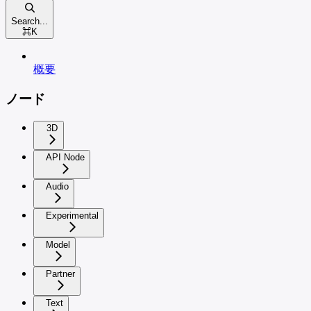
Search...
⌘
K
概要
ノード
3D
API Node
Audio
Experimental
Model
Partner
Text