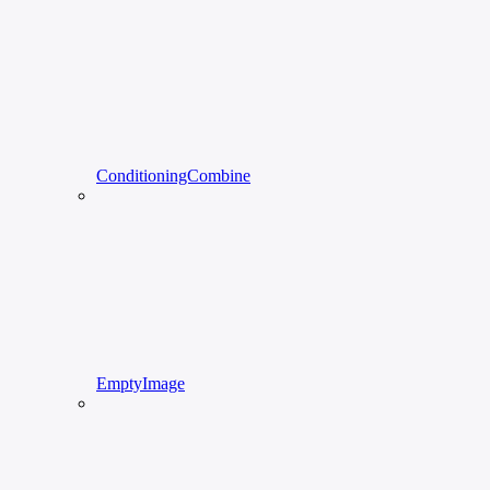
ConditioningCombine
EmptyImage