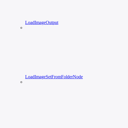
LoadImageOutput
LoadImageSetFromFolderNode