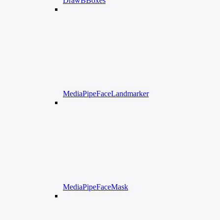
DrawBBoxes
MediaPipeFaceLandmarker
MediaPipeFaceMask