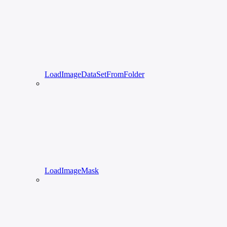
LoadImageDataSetFromFolder
LoadImageMask