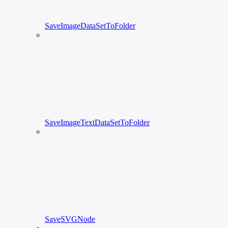
SaveImageDataSetToFolder
SaveImageTextDataSetToFolder
SaveSVGNode