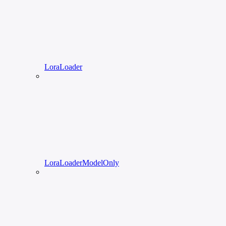
LoraLoader
LoraLoaderModelOnly