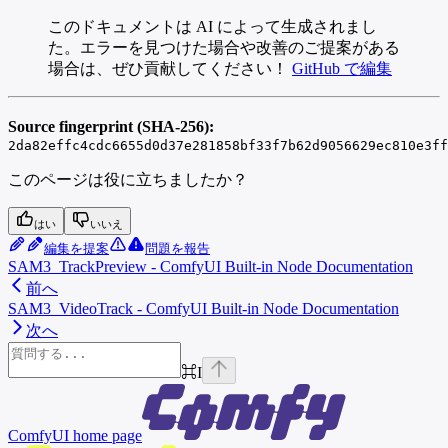
このドキュメントは AI によって生成されまし
た。エラーを見つけた場合や改善のご提案がある
場合は、ぜひ貢献してください！
GitHub で編集
Source fingerprint (SHA-256):
2da82effc4cdc6655d0d37e281858bf33f7b62d9056629ec810e3ff
このページは役に立ちましたか？
はい
いいえ
編集を提案
問題を報告
SAM3_TrackPreview - ComfyUI Built-in Node Documentation
前へ
SAM3_VideoTrack - ComfyUI Built-in Node Documentation
次へ
⌘
I
ComfyUI
home page