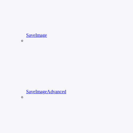
SaveImage
SaveImageAdvanced