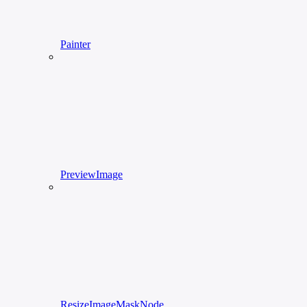
Painter
PreviewImage
ResizeImageMaskNode