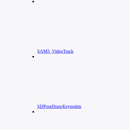
SAM3_VideoTrack
SDPoseDrawKeypoints