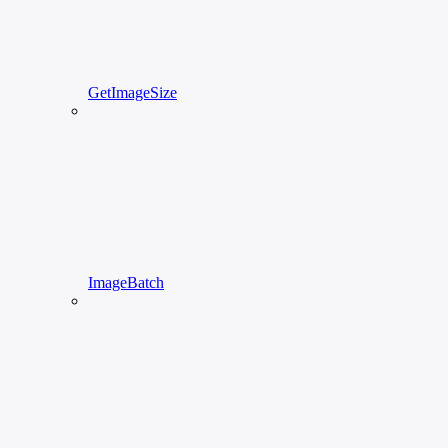
GetImageSize
ImageBatch