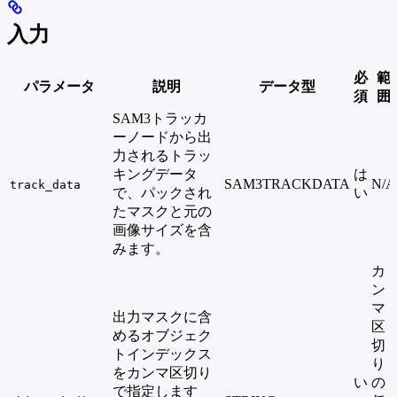
入力
必
範
パラメータ
説明
データ型
須
囲
SAM3トラッカ
ーノードから出
力されるトラッ
キングデータ
は
SAM3TRACKDATA
N/A
track_data
で、パックされ
い
たマスクと元の
画像サイズを含
みます。
カ
ン
マ
出力マスクに含
区
めるオブジェク
切
トインデックス
り
をカンマ区切り
い
の
で指定します