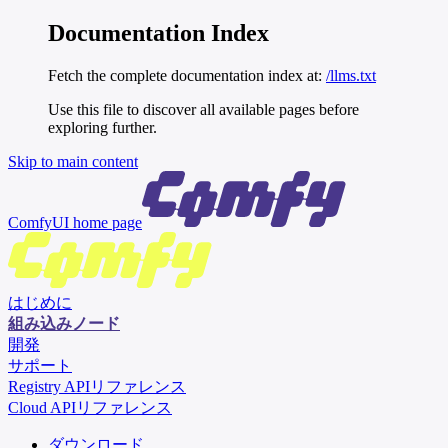
Documentation Index
Fetch the complete documentation index at:
/llms.txt
Use this file to discover all available pages before
exploring further.
Skip to main content
ComfyUI
home page
はじめに
組み込みノード
開発
サポート
Registry APIリファレンス
Cloud APIリファレンス
ダウンロード