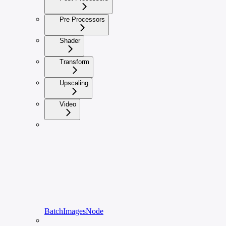
Pre Processors
Shader
Transform
Upscaling
Video
BatchImagesNode