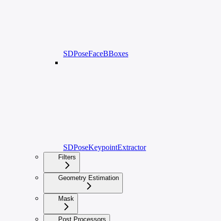
SDPoseFaceBBoxes
SDPoseKeypointExtractor
Filters
Geometry Estimation
Mask
Post Processors