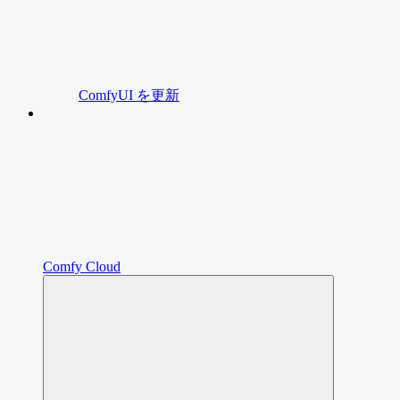
ComfyUI を更新
Comfy Cloud