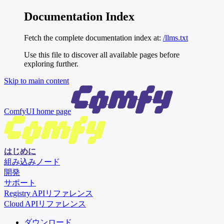
Documentation Index
Fetch the complete documentation index at:
/llms.txt
Use this file to discover all available pages before
exploring further.
Skip to main content
ComfyUI
home page
はじめに
組み込みノード
開発
サポート
Registry APIリファレンス
Cloud APIリファレンス
ダウンロード