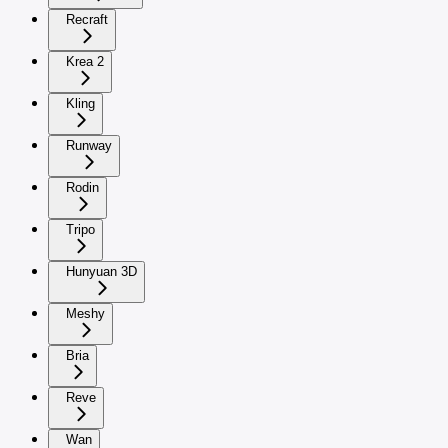
Recraft
Krea 2
Kling
Runway
Rodin
Tripo
Hunyuan 3D
Meshy
Bria
Reve
Wan