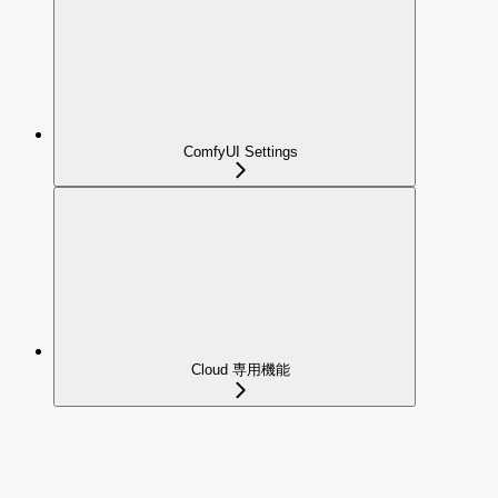
ComfyUI Settings
Cloud 専用機能