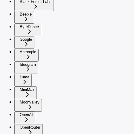
Black Forest Labs
Beeble
ByteDance
Google
Anthropic
Ideogram
Luma
MiniMax
Moonvalley
OpenAI
OpenRouter