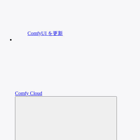
ComfyUI を更新
Comfy Cloud