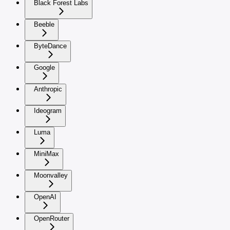
Black Forest Labs
Beeble
ByteDance
Google
Anthropic
Ideogram
Luma
MiniMax
Moonvalley
OpenAI
OpenRouter