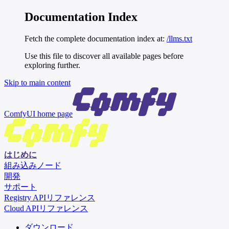
Documentation Index
Fetch the complete documentation index at:
/llms.txt
Use this file to discover all available pages before
exploring further.
Skip to main content
ComfyUI
home page
はじめに
組み込みノード
開発
サポート
Registry APIリファレンス
Cloud APIリファレンス
ダウンロード