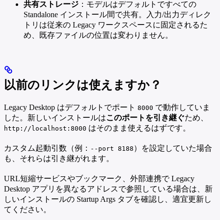
共有ストレージ
：モデルはデフォルトですべての
Standalone インストール間で共有。入力/出力ディレク
トリは従来の Legacy ワークスペースに固定されるた
め、既存ファイルの位置は変わりません。
以前のリンクは使えますか？
Legacy Desktop はデフォルトでポート
で動作していま
8000
した。新しいインストールは
このポートを引き継ぐ
ため、
はそのまま使えるはずです。
http://localhost:8000
カスタム起動引数（例：
）を設定していた場合
--port 8188
も、それらは引き継がれます。
URL短縮サービスやブックマーク、外部連携で Legacy
Desktop アプリを異なるアドレスで参照している場合は、新
しいインストールの Startup Args タブを確認し、適宜更新し
てください。