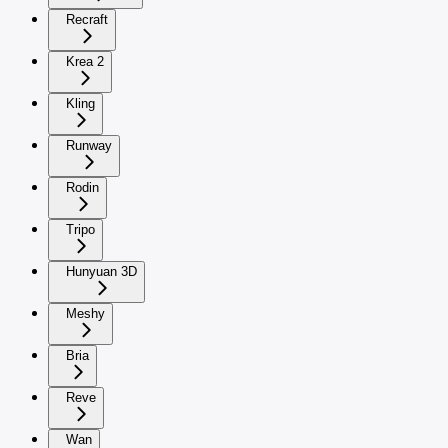
Recraft
Krea 2
Kling
Runway
Rodin
Tripo
Hunyuan 3D
Meshy
Bria
Reve
Wan