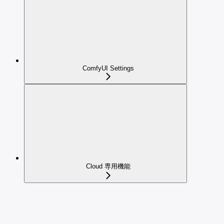
ComfyUI Settings
Cloud 専用機能