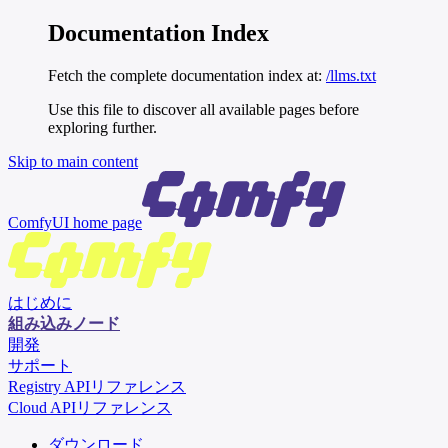
Documentation Index
Fetch the complete documentation index at:
/llms.txt
Use this file to discover all available pages before
exploring further.
Skip to main content
ComfyUI
home page
はじめに
組み込みノード
開発
サポート
Registry APIリファレンス
Cloud APIリファレンス
ダウンロード