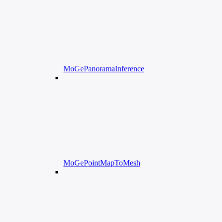
MoGePanoramaInference
MoGePointMapToMesh