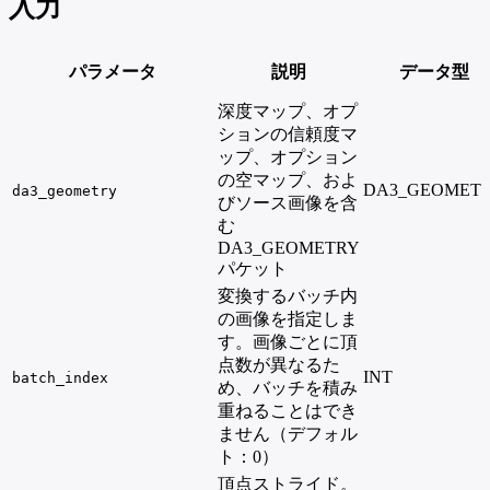
入力
パラメータ
説明
データ型
深度マップ、オプ
ションの信頼度マ
ップ、オプション
の空マップ、およ
DA3_GEOMET
da3_geometry
びソース画像を含
む
DA3_GEOMETRY
パケット
変換するバッチ内
の画像を指定しま
す。画像ごとに頂
点数が異なるた
INT
batch_index
め、バッチを積み
重ねることはでき
ません（デフォル
ト：0）
頂点ストライド。