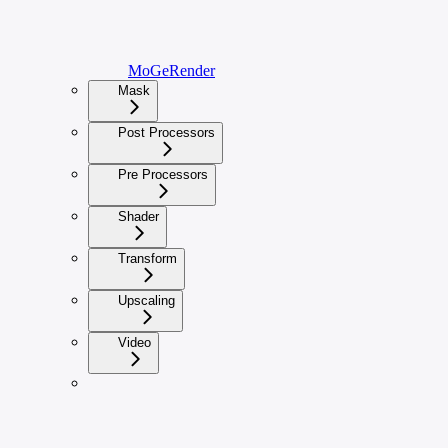
MoGeRender
Mask
Post Processors
Pre Processors
Shader
Transform
Upscaling
Video