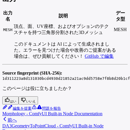
出力
デー
説明
名
タ型
頂点、面、UV座標、およびオプションのテク
MESH
MESH
スチャを持つ三角形分割された3Dメッシュ
このドキュメントは AI によって生成されまし
た。エラーを見つけた場合や改善のご提案がある
場合は、ぜひ貢献してください！
GitHub で編集
Source fingerprint (SHA-256):
1d311223a8d131030bcd4930d21852a21ac9dd5758e7f8b8d20b1cf
このページは役に立ちましたか？
はい
いいえ
編集を提案
問題を報告
Morphology - ComfyUI Built-in Node Documentation
前へ
DA3GeometryToPointCloud - ComfyUI Built-in Node