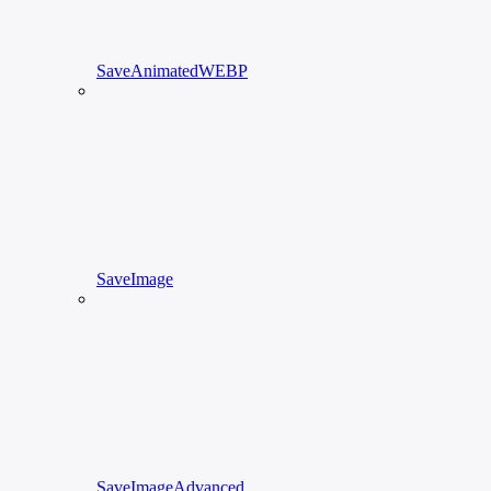
SaveAnimatedWEBP
SaveImage
SaveImageAdvanced