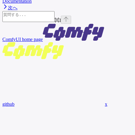
Documentation
次へ
⌘
I
ComfyUI
home page
github
x