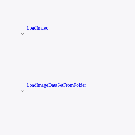
LoadImage
LoadImageDataSetFromFolder