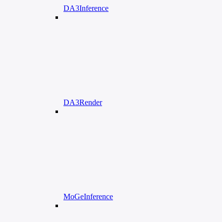
DA3Inference
DA3Render
MoGeInference