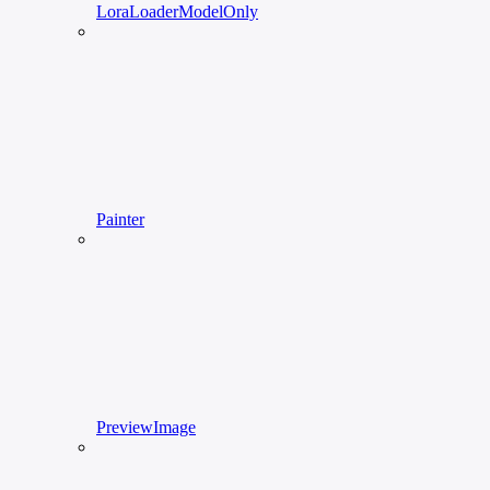
LoraLoaderModelOnly
Painter
PreviewImage