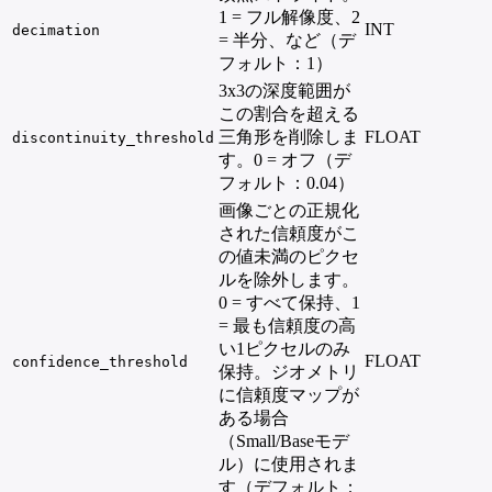
1 = フル解像度、2
INT
decimation
= 半分、など（デ
フォルト：1）
3x3の深度範囲が
この割合を超える
三角形を削除しま
FLOAT
discontinuity_threshold
す。0 = オフ（デ
フォルト：0.04）
画像ごとの正規化
された信頼度がこ
の値未満のピクセ
ルを除外します。
0 = すべて保持、1
= 最も信頼度の高
い1ピクセルのみ
FLOAT
confidence_threshold
保持。ジオメトリ
に信頼度マップが
ある場合
（Small/Baseモデ
ル）に使用されま
す（デフォルト：