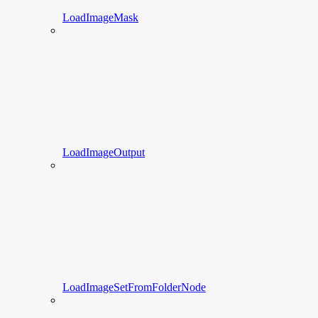
LoadImageMask
LoadImageOutput
LoadImageSetFromFolderNode