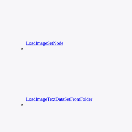
LoadImageSetNode
LoadImageTextDataSetFromFolder