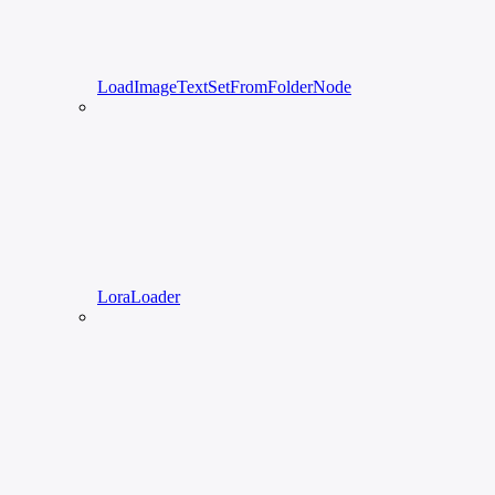
LoadImageTextSetFromFolderNode
LoraLoader