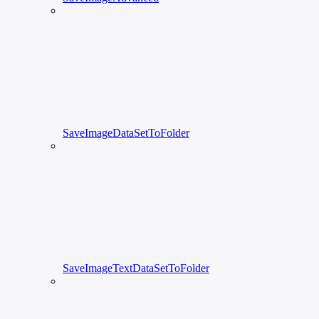
SaveImageDataSetToFolder
SaveImageTextDataSetToFolder