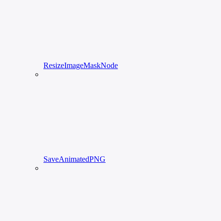
ResizeImageMaskNode
SaveAnimatedPNG