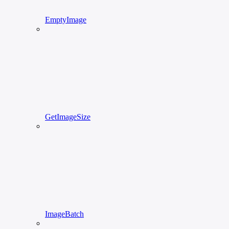
EmptyImage
GetImageSize
ImageBatch