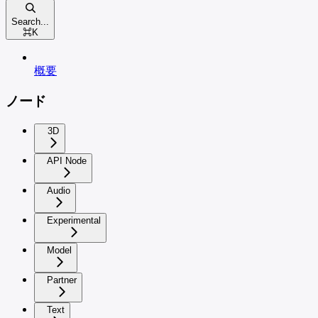
Search...
⌘
K
概要
ノード
3D
API Node
Audio
Experimental
Model
Partner
Text