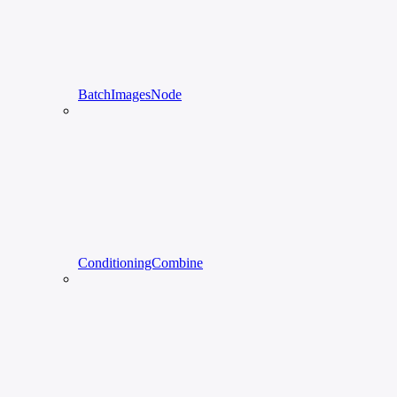
BatchImagesNode
ConditioningCombine