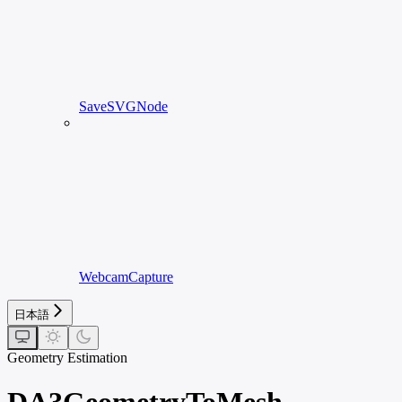
SaveSVGNode
WebcamCapture
日本語
Geometry Estimation
DA3GeometryToMesh -