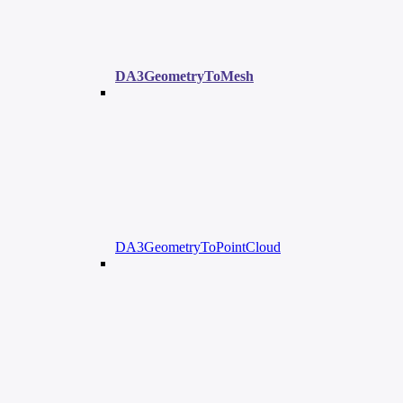
DA3GeometryToMesh
DA3GeometryToPointCloud