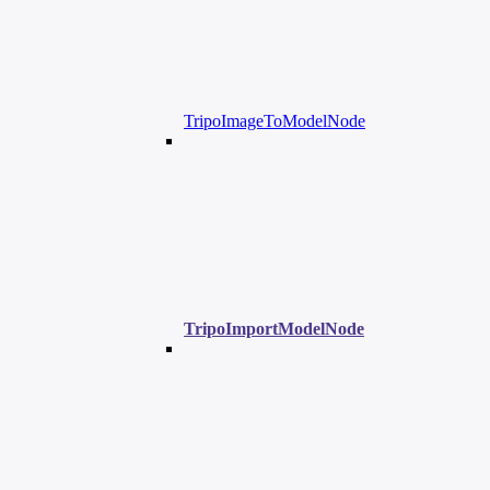
TripoImageToModelNode
TripoImportModelNode