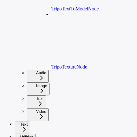
TripoTextToModelNode
TripoTextureNode
Audio
Image
Text
Video
Text