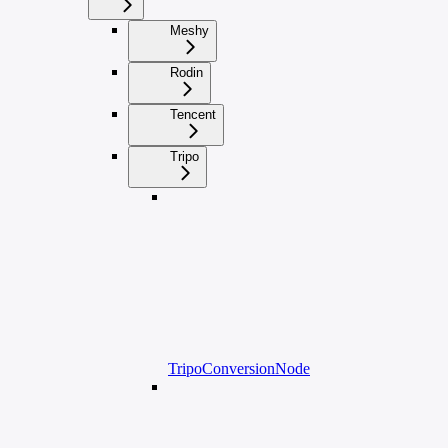
Meshy
Rodin
Tencent
Tripo
TripoConversionNode