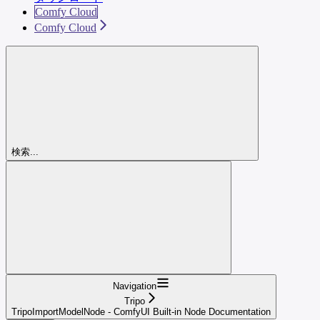
Comfy Cloud
Comfy Cloud
検索...
Navigation
Tripo
TripoImportModelNode - ComfyUI Built-in Node Documentation