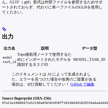
ん。GLTF（.gltf）形式は外部ファイルを参照するためサポ
ートされておらず、代わりに単一ファイルのGLBを使用し
てください。
出力
出力名
説明
データ型
Tripo後処理ノードで使用するた
model
めにインポートされたモデルを
MODEL_TASK_ID
task_id
識別するタスクID
このドキュメントは AI によって生成されまし
た。エラーを見つけた場合や改善のご提案がある
場合は、ぜひ貢献してください！
GitHub で編集
Source fingerprint (SHA-256):
4fa13a108804f2a52190a85b5b5d58ff18190e9d182b556abada444