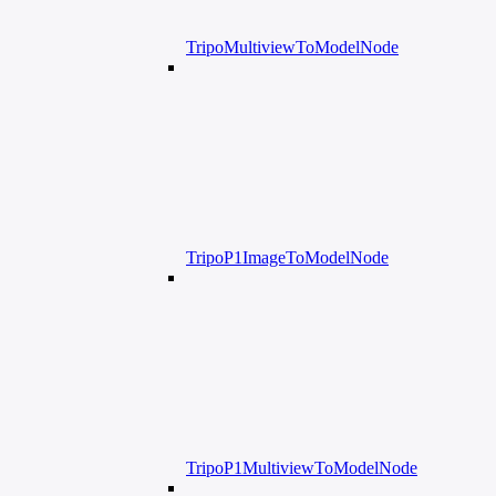
TripoMultiviewToModelNode
TripoP1ImageToModelNode
TripoP1MultiviewToModelNode