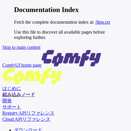
Documentation Index
Fetch the complete documentation index at:
/llms.txt
Use this file to discover all available pages before
exploring further.
Skip to main content
ComfyUI
home page
はじめに
組み込みノード
開発
サポート
Registry APIリファレンス
Cloud APIリファレンス
ダウンロード