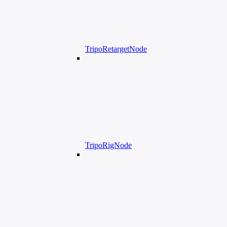
TripoRetargetNode
TripoRigNode