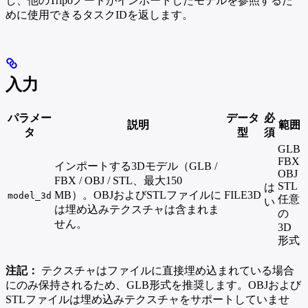
し、他のTripoノードがインポートしたモデルを参照するた
めに使用できるタスクIDを返します。
入力
パラメー
データ
必
説明
範囲
タ
型
須
GLB
FBX
インポートする3Dモデル（GLB /
OBJ
FBX / OBJ / STL、最大150
STL
は
MB）。OBJおよびSTLファイルに
FILE3D
model_3d
任意
い
は埋め込みテクスチャは含まれま
の
せん。
3D
形式
注記：
テクスチャはファイルに直接埋め込まれている場合
にのみ保持されるため、GLB形式を推奨します。OBJおよび
STLファイルは埋め込みテクスチャをサポートしていませ