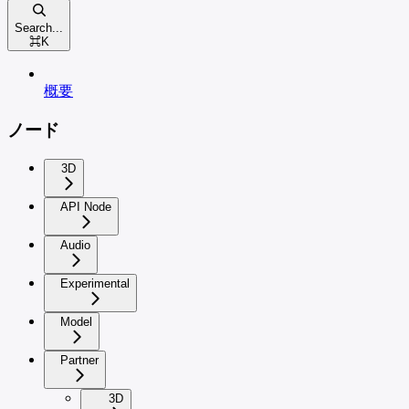
Search...
⌘
K
概要
ノード
3D
API Node
Audio
Experimental
Model
Partner
3D