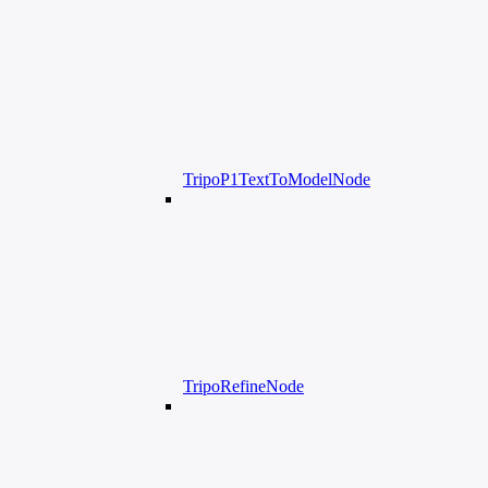
TripoP1TextToModelNode
TripoRefineNode