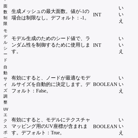
面
い
生成メッシュの最大面数。値が-1の
数
い
INT
場合は制限なし。デフォルト：-1。
制
え
限
モ
デ
モデル生成のためのシード値で、ラ
い
ル
ンダム性を制御するために使用しま
い
INT
シ
す。
え
ー
ド
自
動
有効にすると、ノードが最適なモデ
い
サ
ルサイズを自動的に決定します。デ
BOOLEAN
い
イ
ズ
フォルト：False。
え
調
整
UV
エ
有効にすると、モデルにテクスチャ
い
ク
マッピング用のUV座標が含まれま
い
BOOLEAN
ス
ポ
す。デフォルト：True。
え