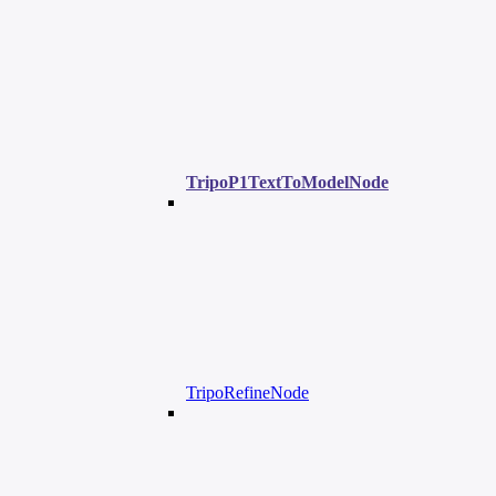
TripoP1TextToModelNode
TripoRefineNode