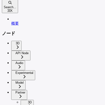
Search...
⌘
K
概要
ノード
3D
API Node
Audio
Experimental
Model
Partner
3D