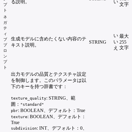
る説明。
い
文字
プ
ト
ネ
ガ
テ
ィ
い
最大
生成モデルに含めたくない内容のテ
ブ
い
STRING
255
キスト説明。
プ
文字
え
ロ
ン
プ
ト
出力モデルの品質とテクスチャ設定
を制御します。このパラメータは以
下のキーを持つ辞書です：
: STRING、範
texture_quality
囲：
"standard"
: BOOLEAN、デフォルト：True
pbr
: BOOLEAN、デフォルト：
texture
True
: INT、デフォルト：0、
subdivision