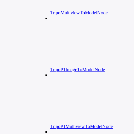
TripoMultiviewToModelNode
TripoP1ImageToModelNode
TripoP1MultiviewToModelNode