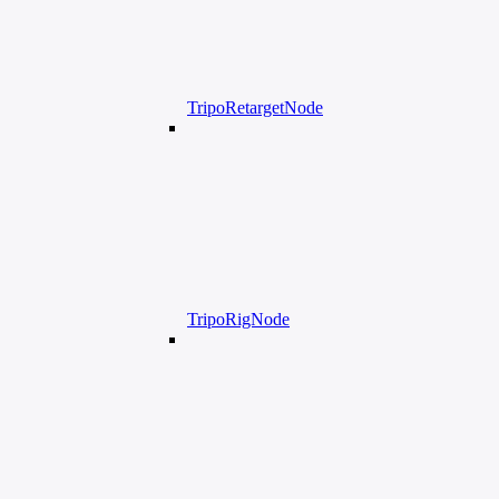
TripoRetargetNode
TripoRigNode