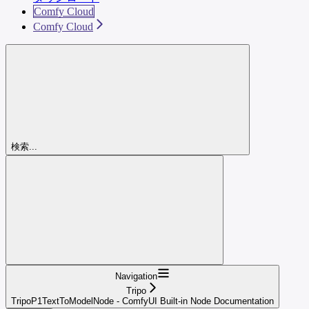
Comfy Cloud
Comfy Cloud
検索...
Navigation
Tripo
TripoP1TextToModelNode - ComfyUI Built-in Node Documentation