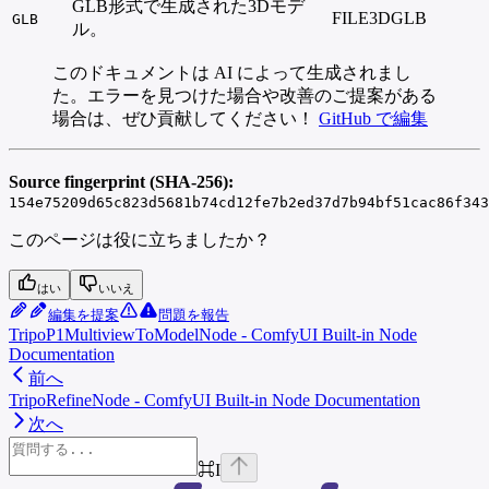
GLB形式で生成された3Dモデ
FILE3DGLB
GLB
ル。
このドキュメントは AI によって生成されまし
た。エラーを見つけた場合や改善のご提案がある
場合は、ぜひ貢献してください！
GitHub で編集
Source fingerprint (SHA-256):
154e75209d65c823d5681b74cd12fe7b2ed37d7b94bf51cac86f343
このページは役に立ちましたか？
はい
いいえ
編集を提案
問題を報告
TripoP1MultiviewToModelNode - ComfyUI Built-in Node
Documentation
前へ
TripoRefineNode - ComfyUI Built-in Node Documentation
次へ
⌘
I