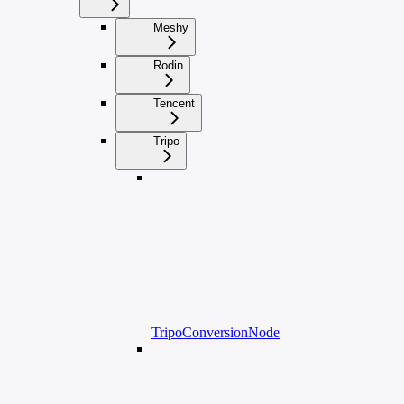
Meshy
Rodin
Tencent
Tripo
TripoConversionNode