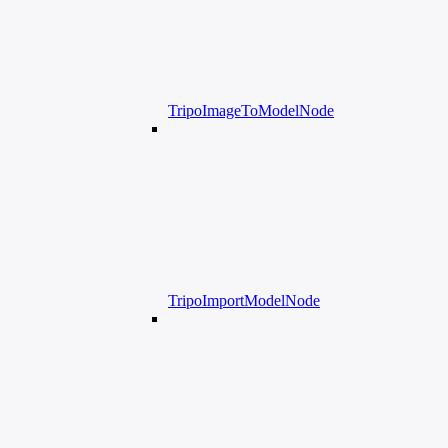
TripoImageToModelNode
TripoImportModelNode