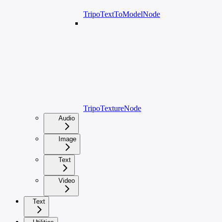
TripoTextToModelNode
TripoTextureNode
Audio
Image
Text
Video
Text