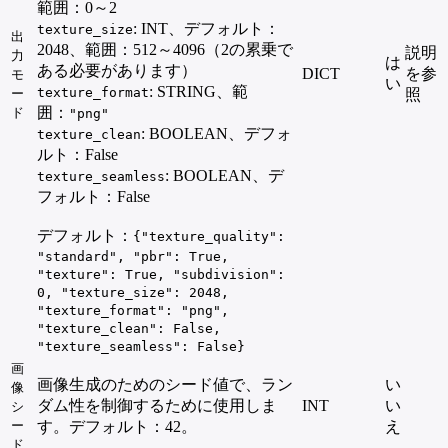
範囲：0～2
: INT、デフォルト：
texture_size
出
2048、範囲：512～4096（2の累乗で
説明
力
は
ある必要があります）
DICT
を参
モ
い
: STRING、範
texture_format
ー
照
囲：
ド
"png"
: BOOLEAN、デフォ
texture_clean
ルト：False
: BOOLEAN、デ
texture_seamless
フォルト：False
デフォルト：
{"texture_quality":
"standard", "pbr": True,
"texture": True, "subdivision":
0, "texture_size": 2048,
"texture_format": "png",
"texture_clean": False,
"texture_seamless": False}
画
画像生成のためのシード値で、ラン
い
像
ダム性を制御するために使用しま
INT
い
シ
ー
す。デフォルト：42。
え
ド