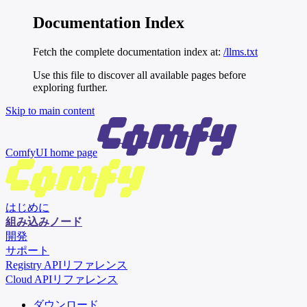
Documentation Index
Fetch the complete documentation index at:
/llms.txt
Use this file to discover all available pages before
exploring further.
Skip to main content
ComfyUI
home page
はじめに
組み込みノード
開発
サポート
Registry APIリファレンス
Cloud APIリファレンス
ダウンロード