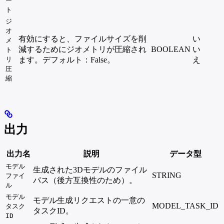
ー
ト
ジ
オ
有効にすると、ファイルサイズを削
い
メ
減するためにジオメトリが圧縮され
BOOLEAN
い
ト
リ
ます。デフォルト：False。
え
圧
縮
出力
出力名
説明
データ型
モデル
生成された3Dモデルのファイル
STRING
ファイ
パス（後方互換性のため）。
ル
モデル
モデル生成リクエストの一意の
MODEL_TASK_ID
タスク
タスクID。
ID