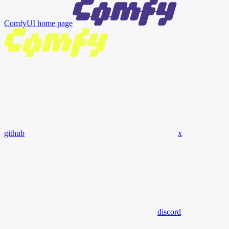
ComfyUI
home page
github
x
discord