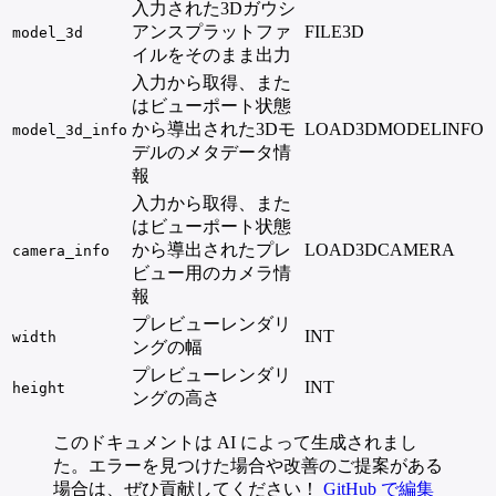
入力された3Dガウシ
アンスプラットファ
FILE3D
model_3d
イルをそのまま出力
入力から取得、また
はビューポート状態
から導出された3Dモ
LOAD3DMODELINFO
model_3d_info
デルのメタデータ情
報
入力から取得、また
はビューポート状態
から導出されたプレ
LOAD3DCAMERA
camera_info
ビュー用のカメラ情
報
プレビューレンダリ
INT
width
ングの幅
プレビューレンダリ
INT
height
ングの高さ
このドキュメントは AI によって生成されまし
た。エラーを見つけた場合や改善のご提案がある
場合は、ぜひ貢献してください！
GitHub で編集