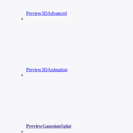
Preview3DAdvanced
Preview3DAnimation
PreviewGaussianSplat