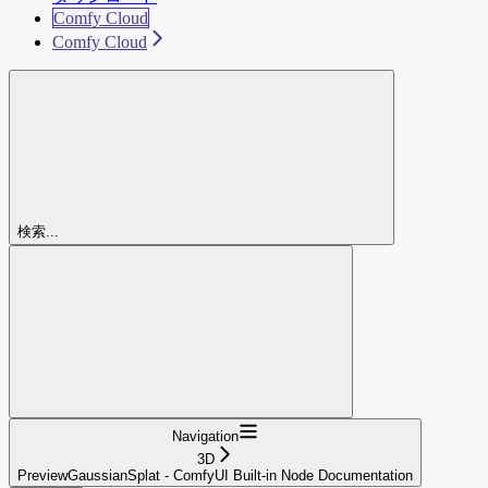
Comfy Cloud
Comfy Cloud
検索...
Navigation
3D
PreviewGaussianSplat - ComfyUI Built-in Node Documentation