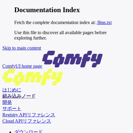
Documentation Index
Fetch the complete documentation index at:
/llms.txt
Use this file to discover all available pages before
exploring further.
Skip to main content
ComfyUI
home page
はじめに
組み込みノード
開発
サポート
Registry APIリファレンス
Cloud APIリファレンス
ダウンロード