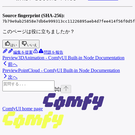
Source fingerprint (SHA-256):
7b79e9ab25858e7db6e999313cc11226895aeb4d7fee414f56f0d5f
このページは役に立ちましたか？
はい
いいえ
編集を提案
問題を報告
Preview3DAnimation - ComfyUI Built-in Node Documentation
前へ
PreviewPointCloud - ComfyUI Built-in Node Documentation
次へ
⌘
I
ComfyUI
home page