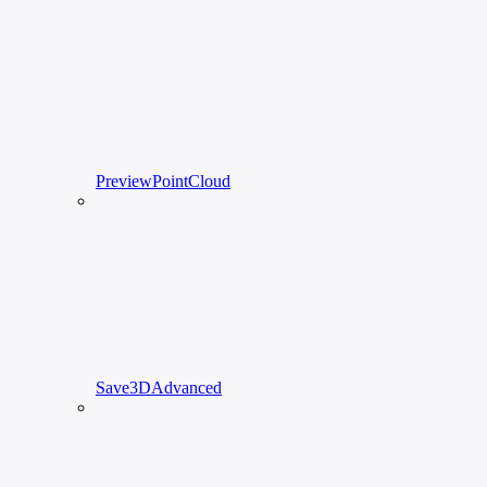
PreviewPointCloud
Save3DAdvanced