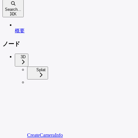
Search...
⌘
K
概要
ノード
3D
Splat
CreateCameraInfo