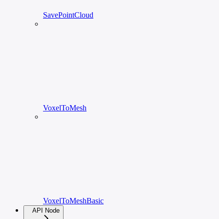
SavePointCloud
VoxelToMesh
VoxelToMeshBasic
API Node