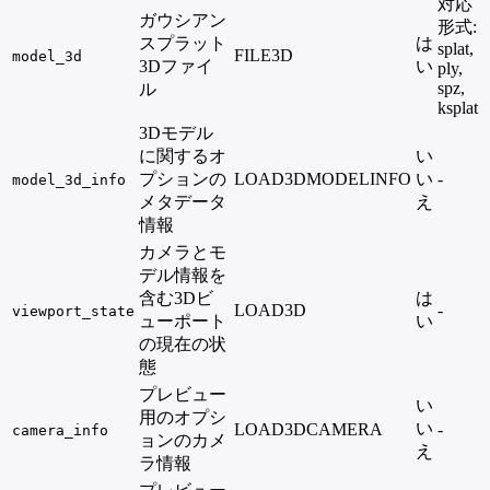
対応
ガウシアン
形式:
スプラット
は
splat,
FILE3D
model_3d
3Dファイ
い
ply,
spz,
ル
ksplat
3Dモデル
に関するオ
い
プションの
LOAD3DMODELINFO
い
-
model_3d_info
メタデータ
え
情報
カメラとモ
デル情報を
含む3Dビ
は
LOAD3D
-
viewport_state
ューポート
い
の現在の状
態
プレビュー
い
用のオプシ
い
LOAD3DCAMERA
-
camera_info
ョンのカメ
え
ラ情報