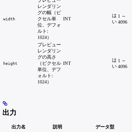
プレビュー
レンダリン
グの幅（ピ
は
1 ～
クセル単
INT
width
い
4096
位、デフォ
ルト:
1024）
プレビュー
レンダリン
グの高さ
は
1 ～
（ピクセル
INT
height
い
4096
単位、デフ
ォルト:
1024）
出力
出力名
説明
データ型