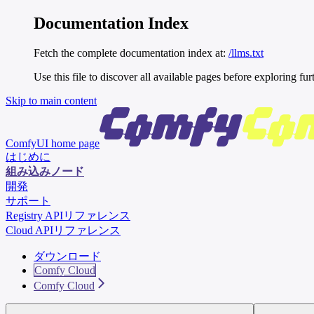
Documentation Index
Fetch the complete documentation index at:
/llms.txt
Use this file to discover all available pages before exploring fur
Skip to main content
ComfyUI
home page
はじめに
組み込みノード
開発
サポート
Registry APIリファレンス
Cloud APIリファレンス
ダウンロード
Comfy Cloud
Comfy Cloud