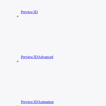
Preview3D
Preview3DAdvanced
Preview3DAnimation