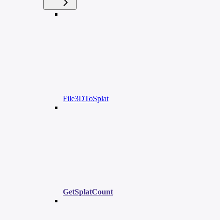
File3DToSplat
GetSplatCount