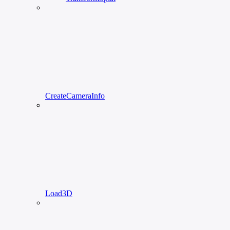
CreateCameraInfo
Load3D