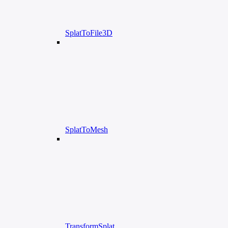
SplatToFile3D
SplatToMesh
TransformSplat