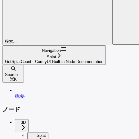
検索...
Navigation
Splat
GetSplatCount - ComfyUI Built-in Node Documentation
Search...
⌘
K
概要
ノード
3D
Splat